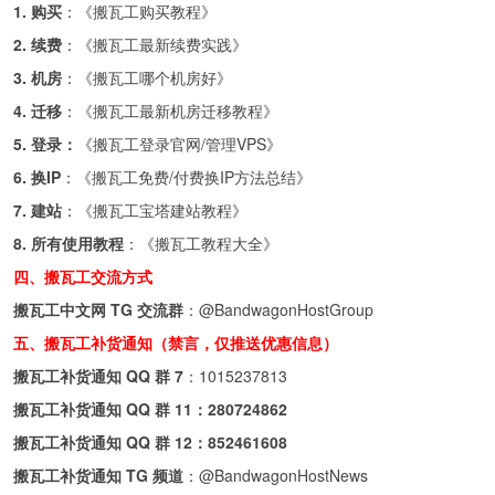
1. 购买
：《
搬瓦工购买教程
》
2. 续费
：《
搬瓦工最新续费实践
》
3. 机房
：《
搬瓦工哪个机房好
》
4. 迁移
：《
搬瓦工最新机房迁移教程
》
5. 登录：
《
搬瓦工登录官网/管理VPS
》
6. 换IP
：《
搬瓦工免费/付费换IP方法总结
》
7. 建站
：《
搬瓦工宝塔建站教程
》
8. 所有使用教程
：《
搬瓦工教程大全
》
四、搬瓦工交流方式
搬瓦工中文网 TG 交流群
：
@BandwagonHostGroup
五、搬瓦工补货通知（禁言，仅推送优惠信息）
搬瓦工补货通知 QQ 群 7
：
1015237813
搬瓦工补货通知 QQ 群 11：
280724862
搬瓦工补货通知 QQ 群 12：
852461608
搬瓦工补货通知 TG 频道
：
@BandwagonHostNews