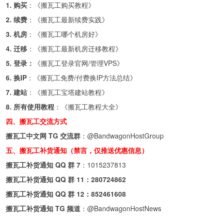
1. 购买
：《
搬瓦工购买教程
》
2. 续费
：《
搬瓦工最新续费实践
》
3. 机房
：《
搬瓦工哪个机房好
》
4. 迁移
：《
搬瓦工最新机房迁移教程
》
5. 登录：
《
搬瓦工登录官网/管理VPS
》
6. 换IP
：《
搬瓦工免费/付费换IP方法总结
》
7. 建站
：《
搬瓦工宝塔建站教程
》
8. 所有使用教程
：《
搬瓦工教程大全
》
四、搬瓦工交流方式
搬瓦工中文网 TG 交流群
：
@BandwagonHostGroup
五、搬瓦工补货通知（禁言，仅推送优惠信息）
搬瓦工补货通知 QQ 群 7
：
1015237813
搬瓦工补货通知 QQ 群 11：
280724862
搬瓦工补货通知 QQ 群 12：
852461608
搬瓦工补货通知 TG 频道
：
@BandwagonHostNews