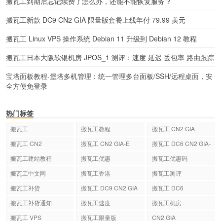
搬瓦工到期后忘记续费了怎么办，还能不能恢复服务？
搬瓦工新款 DC9 CN2 GIA 限量版套餐上线年付 79.99 美元
搬瓦工 Linux VPS 操作系统 Debian 11 升级到 Debian 12 教程
搬瓦工日本大阪软银机房 JPOS_1 测评：速度 延迟 丢包率 路由跟踪
宝塔面板教程-堡塔多机管理：统一管理多台面板/SSH/远程桌面，安
全方便免登录
热门标签
搬瓦工
搬瓦工教程
搬瓦工 CN2 GIA
搬瓦工 CN2
搬瓦工 CN2 GIA-E
搬瓦工 DC6 CN2 GIA-
E
搬瓦工建站教程
搬瓦工优惠
搬瓦工优惠码
搬瓦工中文网
搬瓦工香港
搬瓦工测评
搬瓦工补货
搬瓦工 DC9 CN2 GIA
搬瓦工 DC6
搬瓦工补货通知
搬瓦工速度
搬瓦工机房
搬瓦工 VPS
搬瓦工限量版
CN2 GIA