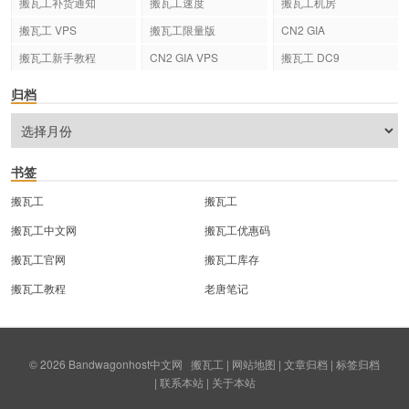
搬瓦工补货通知
搬瓦工速度
搬瓦工机房
搬瓦工 VPS
搬瓦工限量版
CN2 GIA
搬瓦工新手教程
CN2 GIA VPS
搬瓦工 DC9
归档
书签
搬瓦工
搬瓦工
搬瓦工中文网
搬瓦工优惠码
搬瓦工官网
搬瓦工库存
搬瓦工教程
老唐笔记
© 2026
Bandwagonhost中文网
搬瓦工
|
网站地图
|
文章归档
|
标签归档
|
联系本站
|
关于本站