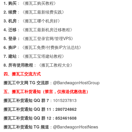
1. 购买
：《
搬瓦工购买教程
》
2. 续费
：《
搬瓦工最新续费实践
》
3. 机房
：《
搬瓦工哪个机房好
》
4. 迁移
：《
搬瓦工最新机房迁移教程
》
5. 登录：
《
搬瓦工登录官网/管理VPS
》
6. 换IP
：《
搬瓦工免费/付费换IP方法总结
》
7. 建站
：《
搬瓦工宝塔建站教程
》
8. 所有使用教程
：《
搬瓦工教程大全
》
四、搬瓦工交流方式
搬瓦工中文网 TG 交流群
：
@BandwagonHostGroup
五、搬瓦工补货通知（禁言，仅推送优惠信息）
搬瓦工补货通知 QQ 群 7
：
1015237813
搬瓦工补货通知 QQ 群 11：
280724862
搬瓦工补货通知 QQ 群 12：
852461608
搬瓦工补货通知 TG 频道
：
@BandwagonHostNews