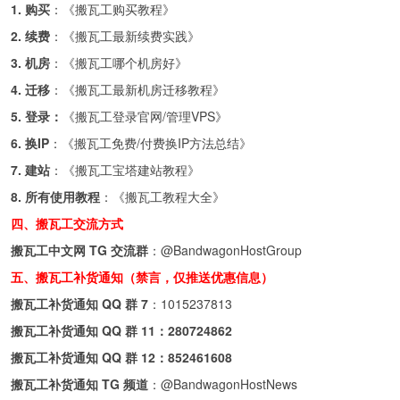
1. 购买
：《
搬瓦工购买教程
》
2. 续费
：《
搬瓦工最新续费实践
》
3. 机房
：《
搬瓦工哪个机房好
》
4. 迁移
：《
搬瓦工最新机房迁移教程
》
5. 登录：
《
搬瓦工登录官网/管理VPS
》
6. 换IP
：《
搬瓦工免费/付费换IP方法总结
》
7. 建站
：《
搬瓦工宝塔建站教程
》
8. 所有使用教程
：《
搬瓦工教程大全
》
四、搬瓦工交流方式
搬瓦工中文网 TG 交流群
：
@BandwagonHostGroup
五、搬瓦工补货通知（禁言，仅推送优惠信息）
搬瓦工补货通知 QQ 群 7
：
1015237813
搬瓦工补货通知 QQ 群 11：
280724862
搬瓦工补货通知 QQ 群 12：
852461608
搬瓦工补货通知 TG 频道
：
@BandwagonHostNews