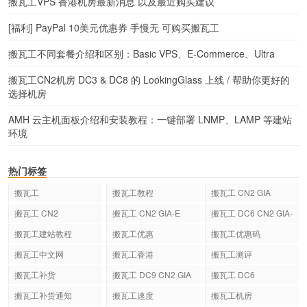
搬瓦工VPS 香港机房最新消息 以及最近购买建议
[福利] PayPal 10美元优惠券 手慢无 可购买搬瓦工
搬瓦工不同套餐介绍和区别：Basic VPS、E-Commerce、Ultra
搬瓦工CN2机房 DC3 & DC8 的 LookingGlass 上线 / 帮助你更好的
选择机房
AMH 云主机面板介绍和安装教程：一键部署 LNMP、LAMP 等建站
环境
热门标签
搬瓦工
搬瓦工教程
搬瓦工 CN2 GIA
搬瓦工 CN2
搬瓦工 CN2 GIA-E
搬瓦工 DC6 CN2 GIA-
E
搬瓦工建站教程
搬瓦工优惠
搬瓦工优惠码
搬瓦工中文网
搬瓦工香港
搬瓦工测评
搬瓦工补货
搬瓦工 DC9 CN2 GIA
搬瓦工 DC6
搬瓦工补货通知
搬瓦工速度
搬瓦工机房