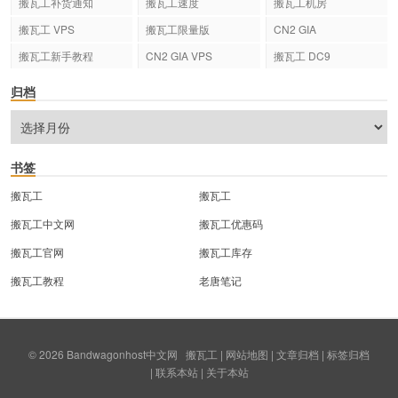
搬瓦工补货通知
搬瓦工速度
搬瓦工机房
搬瓦工 VPS
搬瓦工限量版
CN2 GIA
搬瓦工新手教程
CN2 GIA VPS
搬瓦工 DC9
归档
书签
搬瓦工
搬瓦工
搬瓦工中文网
搬瓦工优惠码
搬瓦工官网
搬瓦工库存
搬瓦工教程
老唐笔记
© 2026
Bandwagonhost中文网
搬瓦工
|
网站地图
|
文章归档
|
标签归档
|
联系本站
|
关于本站