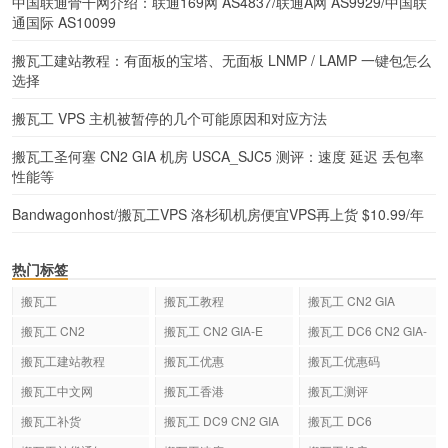
中国联通骨干网介绍：联通169网 AS4837/联通A网 AS9929/中国联
通国际 AS10099
搬瓦工建站教程：有面板的宝塔、无面板 LNMP / LAMP 一键包怎么
选择
搬瓦工 VPS 主机被暂停的几个可能原因和对应方法
搬瓦工圣何塞 CN2 GIA 机房 USCA_SJC5 测评：速度 延迟 丢包率
性能等
Bandwagonhost/搬瓦工VPS 洛杉矶机房便宜VPS再上货 $10.99/年
热门标签
搬瓦工
搬瓦工教程
搬瓦工 CN2 GIA
搬瓦工 CN2
搬瓦工 CN2 GIA-E
搬瓦工 DC6 CN2 GIA-
E
搬瓦工建站教程
搬瓦工优惠
搬瓦工优惠码
搬瓦工中文网
搬瓦工香港
搬瓦工测评
搬瓦工补货
搬瓦工 DC9 CN2 GIA
搬瓦工 DC6