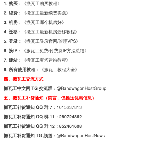
1. 购买
：《
搬瓦工购买教程
》
2. 续费
：《
搬瓦工最新续费实践
》
3. 机房
：《
搬瓦工哪个机房好
》
4. 迁移
：《
搬瓦工最新机房迁移教程
》
5. 登录：
《
搬瓦工登录官网/管理VPS
》
6. 换IP
：《
搬瓦工免费/付费换IP方法总结
》
7. 建站
：《
搬瓦工宝塔建站教程
》
8. 所有使用教程
：《
搬瓦工教程大全
》
四、搬瓦工交流方式
搬瓦工中文网 TG 交流群
：
@BandwagonHostGroup
五、搬瓦工补货通知（禁言，仅推送优惠信息）
搬瓦工补货通知 QQ 群 7
：
1015237813
搬瓦工补货通知 QQ 群 11：
280724862
搬瓦工补货通知 QQ 群 12：
852461608
搬瓦工补货通知 TG 频道
：
@BandwagonHostNews