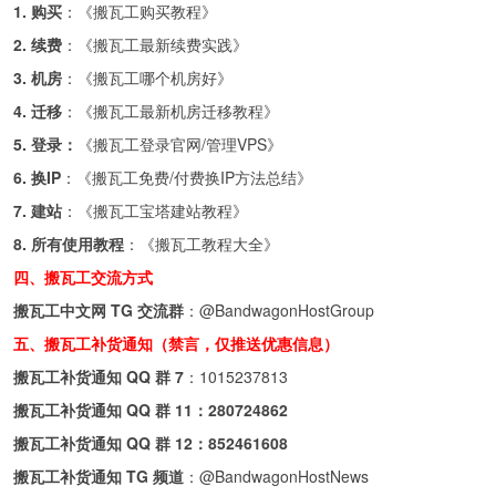
1. 购买
：《
搬瓦工购买教程
》
2. 续费
：《
搬瓦工最新续费实践
》
3. 机房
：《
搬瓦工哪个机房好
》
4. 迁移
：《
搬瓦工最新机房迁移教程
》
5. 登录：
《
搬瓦工登录官网/管理VPS
》
6. 换IP
：《
搬瓦工免费/付费换IP方法总结
》
7. 建站
：《
搬瓦工宝塔建站教程
》
8. 所有使用教程
：《
搬瓦工教程大全
》
四、搬瓦工交流方式
搬瓦工中文网 TG 交流群
：
@BandwagonHostGroup
五、搬瓦工补货通知（禁言，仅推送优惠信息）
搬瓦工补货通知 QQ 群 7
：
1015237813
搬瓦工补货通知 QQ 群 11：
280724862
搬瓦工补货通知 QQ 群 12：
852461608
搬瓦工补货通知 TG 频道
：
@BandwagonHostNews