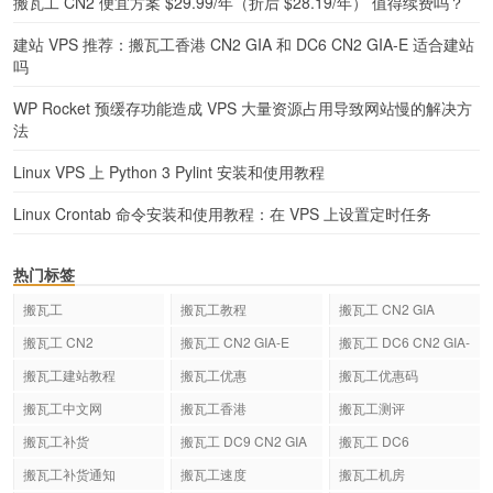
搬瓦工 CN2 便宜方案 $29.99/年（折后 $28.19/年） 值得续费吗？
建站 VPS 推荐：搬瓦工香港 CN2 GIA 和 DC6 CN2 GIA-E 适合建站
吗
WP Rocket 预缓存功能造成 VPS 大量资源占用导致网站慢的解决方
法
Linux VPS 上 Python 3 Pylint 安装和使用教程
Linux Crontab 命令安装和使用教程：在 VPS 上设置定时任务
热门标签
搬瓦工
搬瓦工教程
搬瓦工 CN2 GIA
搬瓦工 CN2
搬瓦工 CN2 GIA-E
搬瓦工 DC6 CN2 GIA-
E
搬瓦工建站教程
搬瓦工优惠
搬瓦工优惠码
搬瓦工中文网
搬瓦工香港
搬瓦工测评
搬瓦工补货
搬瓦工 DC9 CN2 GIA
搬瓦工 DC6
搬瓦工补货通知
搬瓦工速度
搬瓦工机房