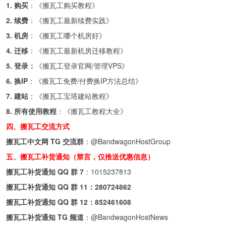
1. 购买
：《
搬瓦工购买教程
》
2. 续费
：《
搬瓦工最新续费实践
》
3. 机房
：《
搬瓦工哪个机房好
》
4. 迁移
：《
搬瓦工最新机房迁移教程
》
5. 登录：
《
搬瓦工登录官网/管理VPS
》
6. 换IP
：《
搬瓦工免费/付费换IP方法总结
》
7. 建站
：《
搬瓦工宝塔建站教程
》
8. 所有使用教程
：《
搬瓦工教程大全
》
四、搬瓦工交流方式
搬瓦工中文网 TG 交流群
：
@BandwagonHostGroup
五、搬瓦工补货通知（禁言，仅推送优惠信息）
搬瓦工补货通知 QQ 群 7
：
1015237813
搬瓦工补货通知 QQ 群 11：
280724862
搬瓦工补货通知 QQ 群 12：
852461608
搬瓦工补货通知 TG 频道
：
@BandwagonHostNews