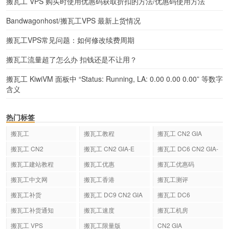
搬瓦工 VPS 购买时使用优惠码获取折扣的方法/优惠码使用方法
Bandwagonhost/搬瓦工VPS 最新上货情况
搬瓦工VPS常见问题：如何修改续费周期
搬瓦工流量超了怎么办 扣钱还是不让用？
搬瓦工 KiwiVM 面板中 “Status: Running, LA: 0.00 0.00 0.00” 等数字
含义
热门标签
搬瓦工
搬瓦工教程
搬瓦工 CN2 GIA
搬瓦工 CN2
搬瓦工 CN2 GIA-E
搬瓦工 DC6 CN2 GIA-
E
搬瓦工建站教程
搬瓦工优惠
搬瓦工优惠码
搬瓦工中文网
搬瓦工香港
搬瓦工测评
搬瓦工补货
搬瓦工 DC9 CN2 GIA
搬瓦工 DC6
搬瓦工补货通知
搬瓦工速度
搬瓦工机房
搬瓦工 VPS
搬瓦工限量版
CN2 GIA