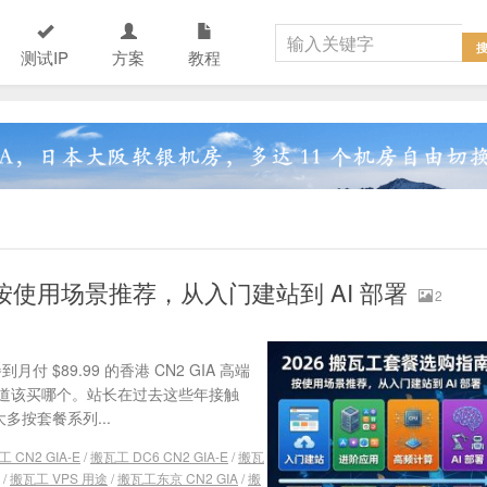
测试IP
方案
教程
按使用场景推荐，从入门建站到 AI 部署
2
付 $89.99 的香港 CN2 GIA 高端
道该买哪个。站长在过去这些年接触
按套餐系列...
 CN2 GIA-E
/
搬瓦工 DC6 CN2 GIA-E
/
搬瓦
/
搬瓦工 VPS 用途
/
搬瓦工东京 CN2 GIA
/
搬