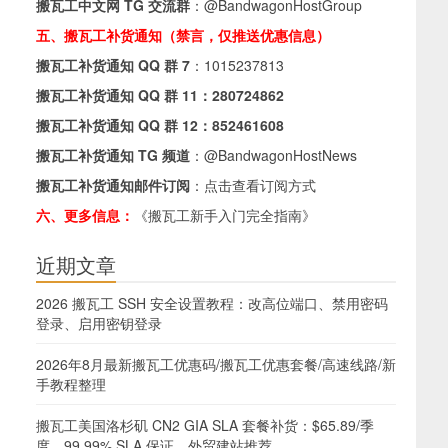
搬瓦工中文网 TG 交流群
：
@BandwagonHostGroup
五、搬瓦工补货通知（禁言，仅推送优惠信息）
搬瓦工补货通知 QQ 群 7
：
1015237813
搬瓦工补货通知 QQ 群 11：
280724862
搬瓦工补货通知 QQ 群 12：
852461608
搬瓦工补货通知 TG 频道
：
@BandwagonHostNews
搬瓦工补货通知邮件订阅
：
点击查看订阅方式
六、更多信息：
《搬瓦工新手入门完全指南》
近期文章
2026 搬瓦工 SSH 安全设置教程：改高位端口、禁用密码
登录、启用密钥登录
2026年8月最新搬瓦工优惠码/搬瓦工优惠套餐/高速线路/新
手教程整理
搬瓦工美国洛杉矶 CN2 GIA SLA 套餐补货：$65.89/季
度，99.99% SLA 保证，外贸建站推荐