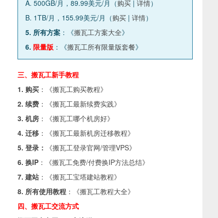
A. 500GB/月，89.99美元/月（
购买
|
详情
）
B. 1TB/月，155.99美元/月（
购买
|
详情
）
5. 所有方案
：《
搬瓦工方案大全
》
6.
限量版
：《
搬瓦工所有限量版套餐
》
三、搬瓦工新手教程
1. 购买
：《
搬瓦工购买教程
》
2. 续费
：《
搬瓦工最新续费实践
》
3. 机房
：《
搬瓦工哪个机房好
》
4. 迁移
：《
搬瓦工最新机房迁移教程
》
5. 登录：
《
搬瓦工登录官网/管理VPS
》
6. 换IP
：《
搬瓦工免费/付费换IP方法总结
》
7. 建站
：《
搬瓦工宝塔建站教程
》
8. 所有使用教程
：《
搬瓦工教程大全
》
四、搬瓦工交流方式