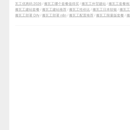
瓦工优惠码 2026
/
搬瓦工哪个套餐值得买
/
搬瓦工外贸建站
/
搬瓦工套餐推
搬瓦工建站套餐
/
搬瓦工建站推荐
/
搬瓦工性价比
/
搬瓦工日本软银
/
搬瓦工
搬瓦工部署 Dify
/
搬瓦工部署 n8n
/
搬瓦工配置推荐
/
搬瓦工限量版套餐
/
搬