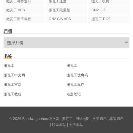
搬瓦工补货通知
搬瓦工速度
搬瓦工机房
搬瓦工 VPS
搬瓦工限量版
CN2 GIA
搬瓦工新手教程
CN2 GIA VPS
搬瓦工 DC9
归档
书签
搬瓦工
搬瓦工
搬瓦工中文网
搬瓦工优惠码
搬瓦工官网
搬瓦工库存
搬瓦工教程
老唐笔记
© 2026
Bandwagonhost中文网
搬瓦工
|
网站地图
|
文章归档
|
标签归档
|
联系本站
|
关于本站