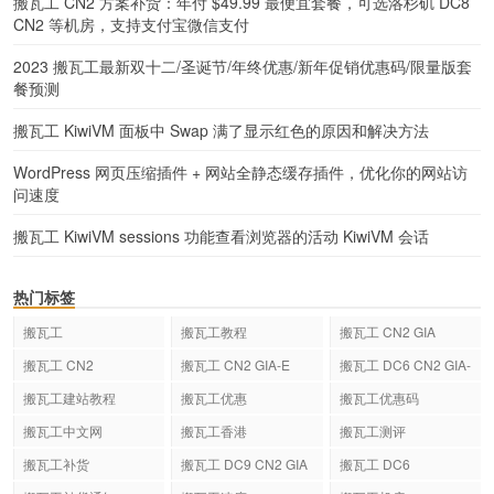
搬瓦工 CN2 方案补货：年付 $49.99 最便宜套餐，可选洛杉矶 DC8
CN2 等机房，支持支付宝微信支付
2023 搬瓦工最新双十二/圣诞节/年终优惠/新年促销优惠码/限量版套
餐预测
搬瓦工 KiwiVM 面板中 Swap 满了显示红色的原因和解决方法
WordPress 网页压缩插件 + 网站全静态缓存插件，优化你的网站访
问速度
搬瓦工 KiwiVM sessions 功能查看浏览器的活动 KiwiVM 会话
热门标签
搬瓦工
搬瓦工教程
搬瓦工 CN2 GIA
搬瓦工 CN2
搬瓦工 CN2 GIA-E
搬瓦工 DC6 CN2 GIA-
E
搬瓦工建站教程
搬瓦工优惠
搬瓦工优惠码
搬瓦工中文网
搬瓦工香港
搬瓦工测评
搬瓦工补货
搬瓦工 DC9 CN2 GIA
搬瓦工 DC6