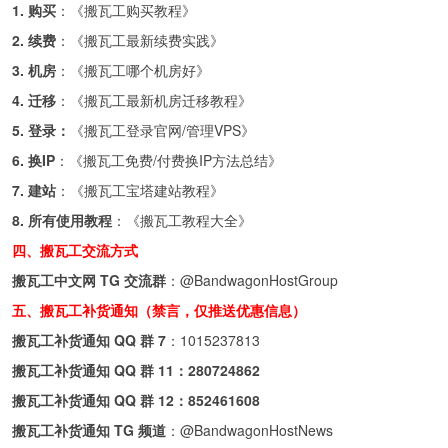
1. 购买
：《
搬瓦工购买教程
》
2. 续费
：《
搬瓦工最新续费实践
》
3. 机房
：《
搬瓦工哪个机房好
》
4. 迁移
：《
搬瓦工最新机房迁移教程
》
5. 登录：
《
搬瓦工登录官网/管理VPS
》
6. 换IP
：《
搬瓦工免费/付费换IP方法总结
》
7. 建站
：《
搬瓦工宝塔建站教程
》
8. 所有使用教程
：《
搬瓦工教程大全
》
四、搬瓦工交流方式
搬瓦工中文网 TG 交流群
：
@BandwagonHostGroup
五、搬瓦工补货通知（禁言，仅推送优惠信息）
搬瓦工补货通知 QQ 群 7
：
1015237813
搬瓦工补货通知 QQ 群 11：
280724862
搬瓦工补货通知 QQ 群 12：
852461608
搬瓦工补货通知 TG 频道
：
@BandwagonHostNews