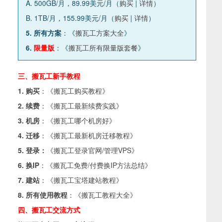
A. 500GB/月，89.99美元/月（
购买
|
详情
）
B. 1TB/月，155.99美元/月（
购买
|
详情
）
5. 所有方案
：《
搬瓦工方案大全
》
6.
限量版
：《
搬瓦工所有限量版套餐
》
三、搬瓦工新手教程
1. 购买
：《
搬瓦工购买教程
》
2. 续费
：《
搬瓦工最新续费实践
》
3. 机房
：《
搬瓦工哪个机房好
》
4. 迁移
：《
搬瓦工最新机房迁移教程
》
5. 登录：
《
搬瓦工登录官网/管理VPS
》
6. 换IP
：《
搬瓦工免费/付费换IP方法总结
》
7. 建站
：《
搬瓦工宝塔建站教程
》
8. 所有使用教程
：《
搬瓦工教程大全
》
四、搬瓦工交流方式