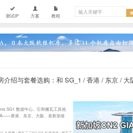
测试IP
方案
教程
房介绍与套餐选购：和 SG_1 / 香港 / 东京 / 大
inix SG1 数据中心。它和搬瓦工其他
 GIA——香港、东京、大阪、老新加坡
SG_8 套餐
/
搬瓦工 CN2 GIA 机房选择
/
搬瓦工