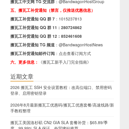
搬瓦工中文网 TG 交流群
：
@BandwagonHostGroup
五、搬瓦工补货通知（禁言，仅推送优惠信息）
搬瓦工补货通知 QQ 群 7
：
1015237813
搬瓦工补货通知 QQ 群 11：
280724862
搬瓦工补货通知 QQ 群 12：
852461608
搬瓦工补货通知 TG 频道
：
@BandwagonHostNews
搬瓦工补货通知邮件订阅
：
点击查看订阅方式
六、更多信息：
《搬瓦工新手入门完全指南》
近期文章
2026 搬瓦工 SSH 安全设置教程：改高位端口、禁用密码
登录、启用密钥登录
2026年8月最新搬瓦工优惠码/搬瓦工优惠套餐/高速线路/新
手教程整理
搬瓦工美国洛杉矶 CN2 GIA SLA 套餐补货：$65.89/季
度，99.99% SLA 保证，外贸建站推荐