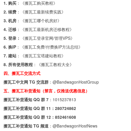
1. 购买
：《
搬瓦工购买教程
》
2. 续费
：《
搬瓦工最新续费实践
》
3. 机房
：《
搬瓦工哪个机房好
》
4. 迁移
：《
搬瓦工最新机房迁移教程
》
5. 登录：
《
搬瓦工登录官网/管理VPS
》
6. 换IP
：《
搬瓦工免费/付费换IP方法总结
》
7. 建站
：《
搬瓦工宝塔建站教程
》
8. 所有使用教程
：《
搬瓦工教程大全
》
四、搬瓦工交流方式
搬瓦工中文网 TG 交流群
：
@BandwagonHostGroup
五、搬瓦工补货通知（禁言，仅推送优惠信息）
搬瓦工补货通知 QQ 群 7
：
1015237813
搬瓦工补货通知 QQ 群 11：
280724862
搬瓦工补货通知 QQ 群 12：
852461608
搬瓦工补货通知 TG 频道
：
@BandwagonHostNews