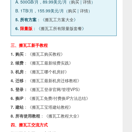
A. 500GB/月，89.99美元/月（
购买
|
详情
）
B. 1TB/月，155.99美元/月（
购买
|
详情
）
5. 所有方案
：《
搬瓦工方案大全
》
6.
限量版
：《
搬瓦工所有限量版套餐
》
三、搬瓦工新手教程
1. 购买
：《
搬瓦工购买教程
》
2. 续费
：《
搬瓦工最新续费实践
》
3. 机房
：《
搬瓦工哪个机房好
》
4. 迁移
：《
搬瓦工最新机房迁移教程
》
5. 登录：
《
搬瓦工登录官网/管理VPS
》
6. 换IP
：《
搬瓦工免费/付费换IP方法总结
》
7. 建站
：《
搬瓦工宝塔建站教程
》
8. 所有使用教程
：《
搬瓦工教程大全
》
四、搬瓦工交流方式