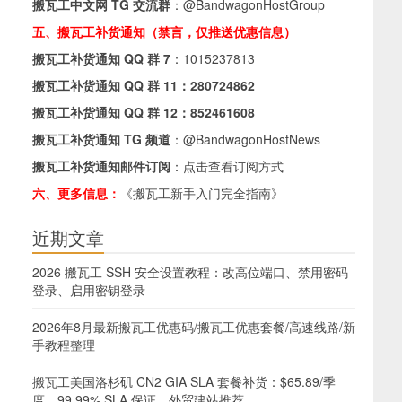
搬瓦工中文网 TG 交流群
：
@BandwagonHostGroup
五、搬瓦工补货通知（禁言，仅推送优惠信息）
搬瓦工补货通知 QQ 群 7
：
1015237813
搬瓦工补货通知 QQ 群 11：
280724862
搬瓦工补货通知 QQ 群 12：
852461608
搬瓦工补货通知 TG 频道
：
@BandwagonHostNews
搬瓦工补货通知邮件订阅
：
点击查看订阅方式
六、更多信息：
《搬瓦工新手入门完全指南》
近期文章
2026 搬瓦工 SSH 安全设置教程：改高位端口、禁用密码
登录、启用密钥登录
2026年8月最新搬瓦工优惠码/搬瓦工优惠套餐/高速线路/新
手教程整理
搬瓦工美国洛杉矶 CN2 GIA SLA 套餐补货：$65.89/季
度，99.99% SLA 保证，外贸建站推荐