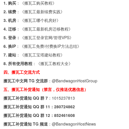
1. 购买
：《
搬瓦工购买教程
》
2. 续费
：《
搬瓦工最新续费实践
》
3. 机房
：《
搬瓦工哪个机房好
》
4. 迁移
：《
搬瓦工最新机房迁移教程
》
5. 登录：
《
搬瓦工登录官网/管理VPS
》
6. 换IP
：《
搬瓦工免费/付费换IP方法总结
》
7. 建站
：《
搬瓦工宝塔建站教程
》
8. 所有使用教程
：《
搬瓦工教程大全
》
四、搬瓦工交流方式
搬瓦工中文网 TG 交流群
：
@BandwagonHostGroup
五、搬瓦工补货通知（禁言，仅推送优惠信息）
搬瓦工补货通知 QQ 群 7
：
1015237813
搬瓦工补货通知 QQ 群 11：
280724862
搬瓦工补货通知 QQ 群 12：
852461608
搬瓦工补货通知 TG 频道
：
@BandwagonHostNews