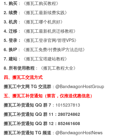
1. 购买
：《
搬瓦工购买教程
》
2. 续费
：《
搬瓦工最新续费实践
》
3. 机房
：《
搬瓦工哪个机房好
》
4. 迁移
：《
搬瓦工最新机房迁移教程
》
5. 登录：
《
搬瓦工登录官网/管理VPS
》
6. 换IP
：《
搬瓦工免费/付费换IP方法总结
》
7. 建站
：《
搬瓦工宝塔建站教程
》
8. 所有使用教程
：《
搬瓦工教程大全
》
四、搬瓦工交流方式
搬瓦工中文网 TG 交流群
：
@BandwagonHostGroup
五、搬瓦工补货通知（禁言，仅推送优惠信息）
搬瓦工补货通知 QQ 群 7
：
1015237813
搬瓦工补货通知 QQ 群 11：
280724862
搬瓦工补货通知 QQ 群 12：
852461608
搬瓦工补货通知 TG 频道
：
@BandwagonHostNews