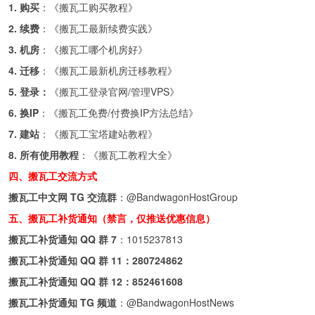
1. 购买
：《
搬瓦工购买教程
》
2. 续费
：《
搬瓦工最新续费实践
》
3. 机房
：《
搬瓦工哪个机房好
》
4. 迁移
：《
搬瓦工最新机房迁移教程
》
5. 登录：
《
搬瓦工登录官网/管理VPS
》
6. 换IP
：《
搬瓦工免费/付费换IP方法总结
》
7. 建站
：《
搬瓦工宝塔建站教程
》
8. 所有使用教程
：《
搬瓦工教程大全
》
四、搬瓦工交流方式
搬瓦工中文网 TG 交流群
：
@BandwagonHostGroup
五、搬瓦工补货通知（禁言，仅推送优惠信息）
搬瓦工补货通知 QQ 群 7
：
1015237813
搬瓦工补货通知 QQ 群 11：
280724862
搬瓦工补货通知 QQ 群 12：
852461608
搬瓦工补货通知 TG 频道
：
@BandwagonHostNews