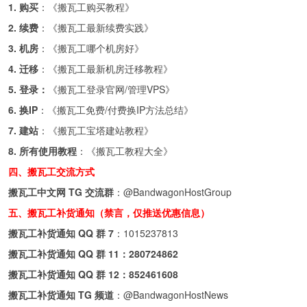
1. 购买
：《
搬瓦工购买教程
》
2. 续费
：《
搬瓦工最新续费实践
》
3. 机房
：《
搬瓦工哪个机房好
》
4. 迁移
：《
搬瓦工最新机房迁移教程
》
5. 登录：
《
搬瓦工登录官网/管理VPS
》
6. 换IP
：《
搬瓦工免费/付费换IP方法总结
》
7. 建站
：《
搬瓦工宝塔建站教程
》
8. 所有使用教程
：《
搬瓦工教程大全
》
四、搬瓦工交流方式
搬瓦工中文网 TG 交流群
：
@BandwagonHostGroup
五、搬瓦工补货通知（禁言，仅推送优惠信息）
搬瓦工补货通知 QQ 群 7
：
1015237813
搬瓦工补货通知 QQ 群 11：
280724862
搬瓦工补货通知 QQ 群 12：
852461608
搬瓦工补货通知 TG 频道
：
@BandwagonHostNews