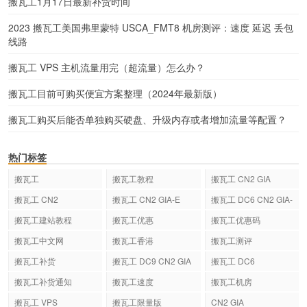
搬瓦工1月17日最新补货时间
2023 搬瓦工美国弗里蒙特 USCA_FMT8 机房测评：速度 延迟 丢包
线路
搬瓦工 VPS 主机流量用完（超流量）怎么办？
搬瓦工目前可购买便宜方案整理（2024年最新版）
搬瓦工购买后能否单独购买硬盘、升级内存或者增加流量等配置？
热门标签
搬瓦工
搬瓦工教程
搬瓦工 CN2 GIA
搬瓦工 CN2
搬瓦工 CN2 GIA-E
搬瓦工 DC6 CN2 GIA-
E
搬瓦工建站教程
搬瓦工优惠
搬瓦工优惠码
搬瓦工中文网
搬瓦工香港
搬瓦工测评
搬瓦工补货
搬瓦工 DC9 CN2 GIA
搬瓦工 DC6
搬瓦工补货通知
搬瓦工速度
搬瓦工机房
搬瓦工 VPS
搬瓦工限量版
CN2 GIA