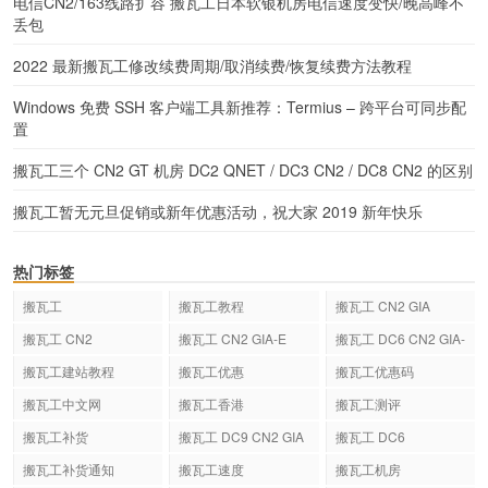
电信CN2/163线路扩容 搬瓦工日本软银机房电信速度变快/晚高峰不
丢包
2022 最新搬瓦工修改续费周期/取消续费/恢复续费方法教程
Windows 免费 SSH 客户端工具新推荐：Termius – 跨平台可同步配
置
搬瓦工三个 CN2 GT 机房 DC2 QNET / DC3 CN2 / DC8 CN2 的区别
搬瓦工暂无元旦促销或新年优惠活动，祝大家 2019 新年快乐
热门标签
搬瓦工
搬瓦工教程
搬瓦工 CN2 GIA
搬瓦工 CN2
搬瓦工 CN2 GIA-E
搬瓦工 DC6 CN2 GIA-
E
搬瓦工建站教程
搬瓦工优惠
搬瓦工优惠码
搬瓦工中文网
搬瓦工香港
搬瓦工测评
搬瓦工补货
搬瓦工 DC9 CN2 GIA
搬瓦工 DC6
搬瓦工补货通知
搬瓦工速度
搬瓦工机房