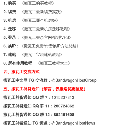
1. 购买
：《
搬瓦工购买教程
》
2. 续费
：《
搬瓦工最新续费实践
》
3. 机房
：《
搬瓦工哪个机房好
》
4. 迁移
：《
搬瓦工最新机房迁移教程
》
5. 登录：
《
搬瓦工登录官网/管理VPS
》
6. 换IP
：《
搬瓦工免费/付费换IP方法总结
》
7. 建站
：《
搬瓦工宝塔建站教程
》
8. 所有使用教程
：《
搬瓦工教程大全
》
四、搬瓦工交流方式
搬瓦工中文网 TG 交流群
：
@BandwagonHostGroup
五、搬瓦工补货通知（禁言，仅推送优惠信息）
搬瓦工补货通知 QQ 群 7
：
1015237813
搬瓦工补货通知 QQ 群 11：
280724862
搬瓦工补货通知 QQ 群 12：
852461608
搬瓦工补货通知 TG 频道
：
@BandwagonHostNews