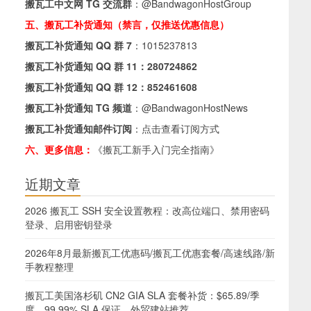
搬瓦工中文网 TG 交流群
：
@BandwagonHostGroup
五、搬瓦工补货通知（禁言，仅推送优惠信息）
搬瓦工补货通知 QQ 群 7
：
1015237813
搬瓦工补货通知 QQ 群 11：
280724862
搬瓦工补货通知 QQ 群 12：
852461608
搬瓦工补货通知 TG 频道
：
@BandwagonHostNews
搬瓦工补货通知邮件订阅
：
点击查看订阅方式
六、更多信息：
《搬瓦工新手入门完全指南》
近期文章
2026 搬瓦工 SSH 安全设置教程：改高位端口、禁用密码
登录、启用密钥登录
2026年8月最新搬瓦工优惠码/搬瓦工优惠套餐/高速线路/新
手教程整理
搬瓦工美国洛杉矶 CN2 GIA SLA 套餐补货：$65.89/季
度，99.99% SLA 保证，外贸建站推荐