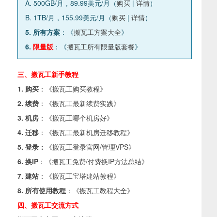
A. 500GB/月，89.99美元/月（
购买
|
详情
）
B. 1TB/月，155.99美元/月（
购买
|
详情
）
5. 所有方案
：《
搬瓦工方案大全
》
6.
限量版
：《
搬瓦工所有限量版套餐
》
三、搬瓦工新手教程
1. 购买
：《
搬瓦工购买教程
》
2. 续费
：《
搬瓦工最新续费实践
》
3. 机房
：《
搬瓦工哪个机房好
》
4. 迁移
：《
搬瓦工最新机房迁移教程
》
5. 登录：
《
搬瓦工登录官网/管理VPS
》
6. 换IP
：《
搬瓦工免费/付费换IP方法总结
》
7. 建站
：《
搬瓦工宝塔建站教程
》
8. 所有使用教程
：《
搬瓦工教程大全
》
四、搬瓦工交流方式