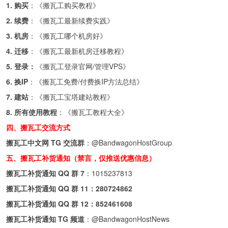
1. 购买
：《
搬瓦工购买教程
》
2. 续费
：《
搬瓦工最新续费实践
》
3. 机房
：《
搬瓦工哪个机房好
》
4. 迁移
：《
搬瓦工最新机房迁移教程
》
5. 登录：
《
搬瓦工登录官网/管理VPS
》
6. 换IP
：《
搬瓦工免费/付费换IP方法总结
》
7. 建站
：《
搬瓦工宝塔建站教程
》
8. 所有使用教程
：《
搬瓦工教程大全
》
四、搬瓦工交流方式
搬瓦工中文网 TG 交流群
：
@BandwagonHostGroup
五、搬瓦工补货通知（禁言，仅推送优惠信息）
搬瓦工补货通知 QQ 群 7
：
1015237813
搬瓦工补货通知 QQ 群 11：
280724862
搬瓦工补货通知 QQ 群 12：
852461608
搬瓦工补货通知 TG 频道
：
@BandwagonHostNews