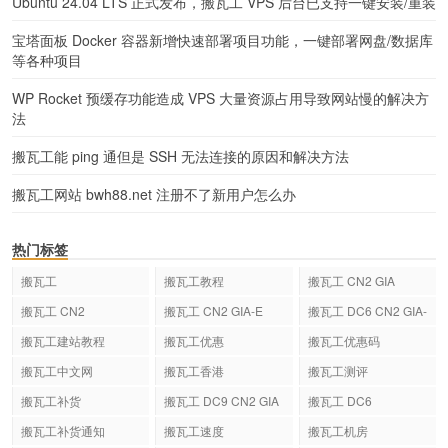
Ubuntu 24.04 LTS 正式发布，搬瓦工 VPS 后台已支持一键安装/重装
宝塔面板 Docker 容器新增快速部署项目功能，一键部署网盘/数据库
等各种项目
WP Rocket 预缓存功能造成 VPS 大量资源占用导致网站慢的解决方
法
搬瓦工能 ping 通但是 SSH 无法连接的原因和解决方法
搬瓦工网站 bwh88.net 注册不了新用户怎么办
热门标签
搬瓦工
搬瓦工教程
搬瓦工 CN2 GIA
搬瓦工 CN2
搬瓦工 CN2 GIA-E
搬瓦工 DC6 CN2 GIA-
E
搬瓦工建站教程
搬瓦工优惠
搬瓦工优惠码
搬瓦工中文网
搬瓦工香港
搬瓦工测评
搬瓦工补货
搬瓦工 DC9 CN2 GIA
搬瓦工 DC6
搬瓦工补货通知
搬瓦工速度
搬瓦工机房