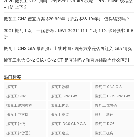
2026 搬瓦工 VPS 调用 DeepSeek V4 API 教程：Pro / Flash 双模型
+ 1M 上下文
搬瓦工 CN2 便宜方案 $29.99/年（折后 $28.19/年） 值得续费吗？
2021 搬瓦工双十一优惠码：BWH20211111 全场 11% 循环折扣 8.9
折
搬瓦工 CN2 GIA 最新预计上线时间 / 现有方案是否可迁入 GIA 情况
搬瓦工电信 CN2 GIA / CN2 GT 是直连吗？和直连线路有什么区别
热门标签
搬瓦工
搬瓦工教程
搬瓦工 CN2 GIA
搬瓦工 CN2
搬瓦工 CN2 GIA-E
搬瓦工 DC6 CN2 GIA-
E
搬瓦工建站教程
搬瓦工优惠
搬瓦工优惠码
搬瓦工中文网
搬瓦工香港
搬瓦工测评
搬瓦工补货
搬瓦工 DC9 CN2 GIA
搬瓦工 DC6
搬瓦工补货通知
搬瓦工速度
搬瓦工机房