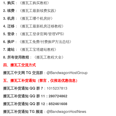
1. 购买
：《
搬瓦工购买教程
》
2. 续费
：《
搬瓦工最新续费实践
》
3. 机房
：《
搬瓦工哪个机房好
》
4. 迁移
：《
搬瓦工最新机房迁移教程
》
5. 登录：
《
搬瓦工登录官网/管理VPS
》
6. 换IP
：《
搬瓦工免费/付费换IP方法总结
》
7. 建站
：《
搬瓦工宝塔建站教程
》
8. 所有使用教程
：《
搬瓦工教程大全
》
四、搬瓦工交流方式
搬瓦工中文网 TG 交流群
：
@BandwagonHostGroup
五、搬瓦工补货通知（禁言，仅推送优惠信息）
搬瓦工补货通知 QQ 群 7
：
1015237813
搬瓦工补货通知 QQ 群 11：
280724862
搬瓦工补货通知 QQ 群 12：
852461608
搬瓦工补货通知 TG 频道
：
@BandwagonHostNews