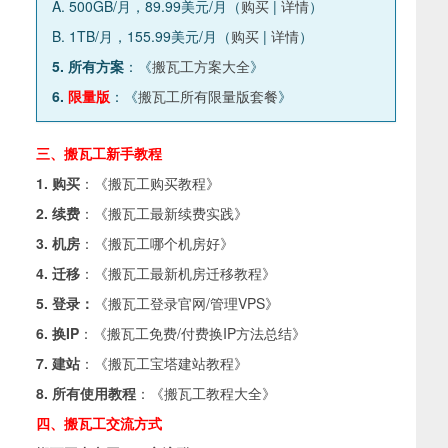
A. 500GB/月，89.99美元/月（
购买
|
详情
）
B. 1TB/月，155.99美元/月（
购买
|
详情
）
5. 所有方案
：《
搬瓦工方案大全
》
6.
限量版
：《
搬瓦工所有限量版套餐
》
三、搬瓦工新手教程
1. 购买
：《
搬瓦工购买教程
》
2. 续费
：《
搬瓦工最新续费实践
》
3. 机房
：《
搬瓦工哪个机房好
》
4. 迁移
：《
搬瓦工最新机房迁移教程
》
5. 登录：
《
搬瓦工登录官网/管理VPS
》
6. 换IP
：《
搬瓦工免费/付费换IP方法总结
》
7. 建站
：《
搬瓦工宝塔建站教程
》
8. 所有使用教程
：《
搬瓦工教程大全
》
四、搬瓦工交流方式