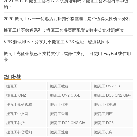
2021 年 618 搬瓦工会有 618 优惠活动吗？搬瓦工会不会有年中促
销？
2020 搬瓦工双十一优惠活动折扣价格整理，是否值得买性价比分析
搬瓦工购买教程系列：搬瓦工套餐页面配置参数中英文对照解读
VPS 测试脚本：分享几个搬瓦工 VPS 性能一键测试脚本
搬瓦工充值余额已不支持支付宝或微信支付，可使用 PayPal 或信用
卡
热门标签
搬瓦工
搬瓦工教程
搬瓦工 CN2 GIA
搬瓦工 CN2
搬瓦工 CN2 GIA-E
搬瓦工 DC6 CN2 GIA-
E
搬瓦工建站教程
搬瓦工优惠
搬瓦工优惠码
搬瓦工中文网
搬瓦工香港
搬瓦工测评
搬瓦工补货
搬瓦工 DC9 CN2 GIA
搬瓦工 DC6
搬瓦工补货通知
搬瓦工速度
搬瓦工机房