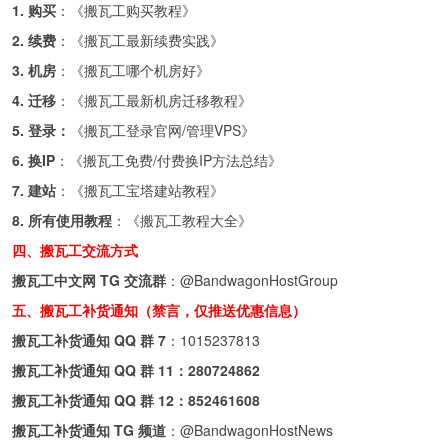
1. 购买
：《
搬瓦工购买教程
》
2. 续费
：《
搬瓦工最新续费实践
》
3. 机房
：《
搬瓦工哪个机房好
》
4. 迁移
：《
搬瓦工最新机房迁移教程
》
5. 登录：
《
搬瓦工登录官网/管理VPS
》
6. 换IP
：《
搬瓦工免费/付费换IP方法总结
》
7. 建站
：《
搬瓦工宝塔建站教程
》
8. 所有使用教程
：《
搬瓦工教程大全
》
四、搬瓦工交流方式
搬瓦工中文网 TG 交流群
：
@BandwagonHostGroup
五、搬瓦工补货通知（禁言，仅推送优惠信息）
搬瓦工补货通知 QQ 群 7
：
1015237813
搬瓦工补货通知 QQ 群 11：
280724862
搬瓦工补货通知 QQ 群 12：
852461608
搬瓦工补货通知 TG 频道
：
@BandwagonHostNews