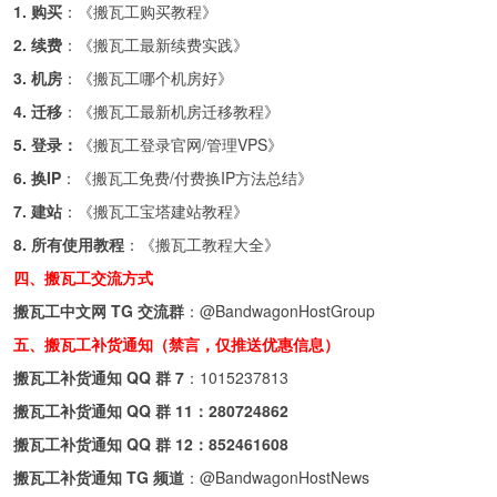
1. 购买
：《
搬瓦工购买教程
》
2. 续费
：《
搬瓦工最新续费实践
》
3. 机房
：《
搬瓦工哪个机房好
》
4. 迁移
：《
搬瓦工最新机房迁移教程
》
5. 登录：
《
搬瓦工登录官网/管理VPS
》
6. 换IP
：《
搬瓦工免费/付费换IP方法总结
》
7. 建站
：《
搬瓦工宝塔建站教程
》
8. 所有使用教程
：《
搬瓦工教程大全
》
四、搬瓦工交流方式
搬瓦工中文网 TG 交流群
：
@BandwagonHostGroup
五、搬瓦工补货通知（禁言，仅推送优惠信息）
搬瓦工补货通知 QQ 群 7
：
1015237813
搬瓦工补货通知 QQ 群 11：
280724862
搬瓦工补货通知 QQ 群 12：
852461608
搬瓦工补货通知 TG 频道
：
@BandwagonHostNews