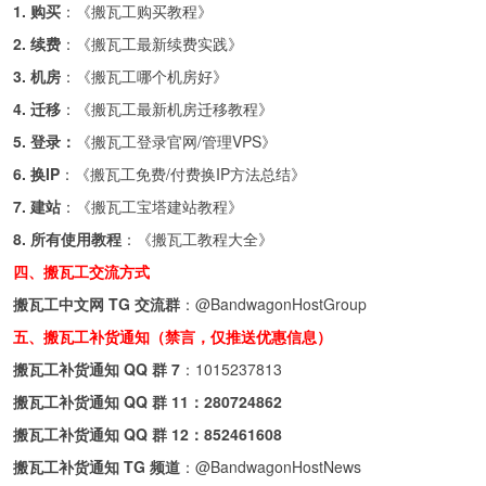
1. 购买
：《
搬瓦工购买教程
》
2. 续费
：《
搬瓦工最新续费实践
》
3. 机房
：《
搬瓦工哪个机房好
》
4. 迁移
：《
搬瓦工最新机房迁移教程
》
5. 登录：
《
搬瓦工登录官网/管理VPS
》
6. 换IP
：《
搬瓦工免费/付费换IP方法总结
》
7. 建站
：《
搬瓦工宝塔建站教程
》
8. 所有使用教程
：《
搬瓦工教程大全
》
四、搬瓦工交流方式
搬瓦工中文网 TG 交流群
：
@BandwagonHostGroup
五、搬瓦工补货通知（禁言，仅推送优惠信息）
搬瓦工补货通知 QQ 群 7
：
1015237813
搬瓦工补货通知 QQ 群 11：
280724862
搬瓦工补货通知 QQ 群 12：
852461608
搬瓦工补货通知 TG 频道
：
@BandwagonHostNews