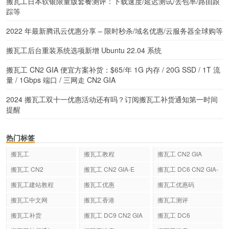
搬瓦工日本软银限量版套餐测评：下载速度/延迟测试/丢包率/路由跟
踪等
2022 年最新腾讯云优惠分享 – 限时秒杀/域名优惠/云服务器全球购等
搬瓦工后台重装系统选项新增 Ubuntu 22.04 系统
搬瓦工 CN2 GIA 便宜方案补货：$65/年 1G 内存 / 20G SSD / 1T 流
量 / 1Gbps 端口 / 三网走 CN2 GIA
2024 搬瓦工双十一优惠活动还有吗？订阅搬瓦工补货通知第一时间
提醒
热门标签
搬瓦工
搬瓦工教程
搬瓦工 CN2 GIA
搬瓦工 CN2
搬瓦工 CN2 GIA-E
搬瓦工 DC6 CN2 GIA-
E
搬瓦工建站教程
搬瓦工优惠
搬瓦工优惠码
搬瓦工中文网
搬瓦工香港
搬瓦工测评
搬瓦工补货
搬瓦工 DC9 CN2 GIA
搬瓦工 DC6