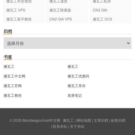
搬瓦工补货通知
搬瓦工速度
搬瓦工机房
搬瓦工 VPS
搬瓦工限量版
CN2 GIA
搬瓦工新手教程
CN2 GIA VPS
搬瓦工 DC9
归档
书签
搬瓦工
搬瓦工
搬瓦工中文网
搬瓦工优惠码
搬瓦工官网
搬瓦工库存
搬瓦工教程
老唐笔记
© 2026
Bandwagonhost中文网
搬瓦工
|
网站地图
|
文章归档
|
标签归档
|
联系本站
|
关于本站