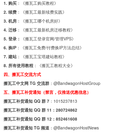
1. 购买
：《
搬瓦工购买教程
》
2. 续费
：《
搬瓦工最新续费实践
》
3. 机房
：《
搬瓦工哪个机房好
》
4. 迁移
：《
搬瓦工最新机房迁移教程
》
5. 登录：
《
搬瓦工登录官网/管理VPS
》
6. 换IP
：《
搬瓦工免费/付费换IP方法总结
》
7. 建站
：《
搬瓦工宝塔建站教程
》
8. 所有使用教程
：《
搬瓦工教程大全
》
四、搬瓦工交流方式
搬瓦工中文网 TG 交流群
：
@BandwagonHostGroup
五、搬瓦工补货通知（禁言，仅推送优惠信息）
搬瓦工补货通知 QQ 群 7
：
1015237813
搬瓦工补货通知 QQ 群 11：
280724862
搬瓦工补货通知 QQ 群 12：
852461608
搬瓦工补货通知 TG 频道
：
@BandwagonHostNews