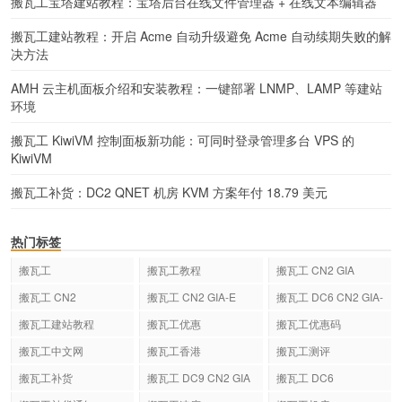
搬瓦工宝塔建站教程：宝塔后台在线文件管理器 + 在线文本编辑器
搬瓦工建站教程：开启 Acme 自动升级避免 Acme 自动续期失败的解
决方法
AMH 云主机面板介绍和安装教程：一键部署 LNMP、LAMP 等建站
环境
搬瓦工 KiwiVM 控制面板新功能：可同时登录管理多台 VPS 的
KiwiVM
搬瓦工补货：DC2 QNET 机房 KVM 方案年付 18.79 美元
热门标签
搬瓦工
搬瓦工教程
搬瓦工 CN2 GIA
搬瓦工 CN2
搬瓦工 CN2 GIA-E
搬瓦工 DC6 CN2 GIA-
E
搬瓦工建站教程
搬瓦工优惠
搬瓦工优惠码
搬瓦工中文网
搬瓦工香港
搬瓦工测评
搬瓦工补货
搬瓦工 DC9 CN2 GIA
搬瓦工 DC6