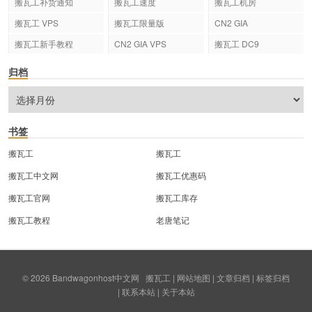
搬瓦工补货通知
搬瓦工速度
搬瓦工机房
搬瓦工 VPS
搬瓦工限量版
CN2 GIA
搬瓦工新手教程
CN2 GIA VPS
搬瓦工 DC9
归档
书签
搬瓦工
搬瓦工
搬瓦工中文网
搬瓦工优惠码
搬瓦工官网
搬瓦工库存
搬瓦工教程
老唐笔记
© 2026
Bandwagonhost中文网
搬瓦工
|
网站地图
|
文章归档
|
标签归档
|
联系本站
|
关于本站