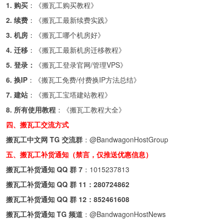
1. 购买
：《
搬瓦工购买教程
》
2. 续费
：《
搬瓦工最新续费实践
》
3. 机房
：《
搬瓦工哪个机房好
》
4. 迁移
：《
搬瓦工最新机房迁移教程
》
5. 登录：
《
搬瓦工登录官网/管理VPS
》
6. 换IP
：《
搬瓦工免费/付费换IP方法总结
》
7. 建站
：《
搬瓦工宝塔建站教程
》
8. 所有使用教程
：《
搬瓦工教程大全
》
四、搬瓦工交流方式
搬瓦工中文网 TG 交流群
：
@BandwagonHostGroup
五、搬瓦工补货通知（禁言，仅推送优惠信息）
搬瓦工补货通知 QQ 群 7
：
1015237813
搬瓦工补货通知 QQ 群 11：
280724862
搬瓦工补货通知 QQ 群 12：
852461608
搬瓦工补货通知 TG 频道
：
@BandwagonHostNews