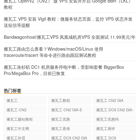
搬瓦工 OpenVZ（OVZ） 版 VPS 安装并开启 Google BBR（LKL）
教程
搬瓦工 VPS 安装 Vigil 教程：微服务状态页面，监控 VPS 状态并发
送短信等提醒
Bandwagonhost/搬瓦工VPS 凤凰城机房VPS 全面测试 11.99美元/年
搬瓦工路由怎么查看？Windows/macOS/Linux 使用
traceroute/tracert 等命令进行路由跟踪测试教程
搬瓦工洛杉矶 DC1 机房服务停电中断，受影响套餐 BiggerBox
Pro/MegaBox Pro，目前已恢复
热门标签
搬瓦工
搬瓦工教程
搬瓦工 CN2 GIA
搬瓦工 CN2
搬瓦工 CN2 GIA-E
搬瓦工 DC6 CN2 GIA-
E
搬瓦工建站教程
搬瓦工优惠
搬瓦工优惠码
搬瓦工中文网
搬瓦工香港
搬瓦工测评
搬瓦工补货
搬瓦工 DC9 CN2 GIA
搬瓦工 DC6