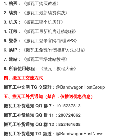
1. 购买
：《
搬瓦工购买教程
》
2. 续费
：《
搬瓦工最新续费实践
》
3. 机房
：《
搬瓦工哪个机房好
》
4. 迁移
：《
搬瓦工最新机房迁移教程
》
5. 登录：
《
搬瓦工登录官网/管理VPS
》
6. 换IP
：《
搬瓦工免费/付费换IP方法总结
》
7. 建站
：《
搬瓦工宝塔建站教程
》
8. 所有使用教程
：《
搬瓦工教程大全
》
四、搬瓦工交流方式
搬瓦工中文网 TG 交流群
：
@BandwagonHostGroup
五、搬瓦工补货通知（禁言，仅推送优惠信息）
搬瓦工补货通知 QQ 群 7
：
1015237813
搬瓦工补货通知 QQ 群 11：
280724862
搬瓦工补货通知 QQ 群 12：
852461608
搬瓦工补货通知 TG 频道
：
@BandwagonHostNews