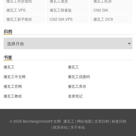
搬瓦工补货通知
搬瓦工速度
搬瓦工机房
搬瓦工 VPS
搬瓦工限量版
CN2 GIA
搬瓦工新手教程
CN2 GIA VPS
搬瓦工 DC9
归档
书签
搬瓦工
搬瓦工
搬瓦工中文网
搬瓦工优惠码
搬瓦工官网
搬瓦工库存
搬瓦工教程
老唐笔记
© 2026
Bandwagonhost中文网
搬瓦工
|
网站地图
|
文章归档
|
标签归档
|
联系本站
|
关于本站