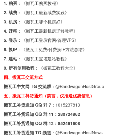
1. 购买
：《
搬瓦工购买教程
》
2. 续费
：《
搬瓦工最新续费实践
》
3. 机房
：《
搬瓦工哪个机房好
》
4. 迁移
：《
搬瓦工最新机房迁移教程
》
5. 登录：
《
搬瓦工登录官网/管理VPS
》
6. 换IP
：《
搬瓦工免费/付费换IP方法总结
》
7. 建站
：《
搬瓦工宝塔建站教程
》
8. 所有使用教程
：《
搬瓦工教程大全
》
四、搬瓦工交流方式
搬瓦工中文网 TG 交流群
：
@BandwagonHostGroup
五、搬瓦工补货通知（禁言，仅推送优惠信息）
搬瓦工补货通知 QQ 群 7
：
1015237813
搬瓦工补货通知 QQ 群 11：
280724862
搬瓦工补货通知 QQ 群 12：
852461608
搬瓦工补货通知 TG 频道
：
@BandwagonHostNews