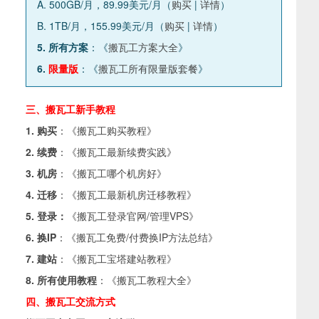
A. 500GB/月，89.99美元/月（
购买
|
详情
）
B. 1TB/月，155.99美元/月（
购买
|
详情
）
5. 所有方案
：《
搬瓦工方案大全
》
6.
限量版
：《
搬瓦工所有限量版套餐
》
三、搬瓦工新手教程
1. 购买
：《
搬瓦工购买教程
》
2. 续费
：《
搬瓦工最新续费实践
》
3. 机房
：《
搬瓦工哪个机房好
》
4. 迁移
：《
搬瓦工最新机房迁移教程
》
5. 登录：
《
搬瓦工登录官网/管理VPS
》
6. 换IP
：《
搬瓦工免费/付费换IP方法总结
》
7. 建站
：《
搬瓦工宝塔建站教程
》
8. 所有使用教程
：《
搬瓦工教程大全
》
四、搬瓦工交流方式