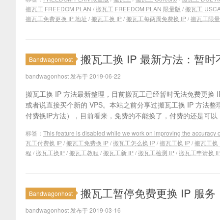
搬瓦工 FREEDOM PLAN
/
搬瓦工 FREEDOM PLAN 限量版
/
搬瓦工 USCA
搬瓦工免费更换 IP 地址
/
搬瓦工换 IP
/
搬瓦工每两周免费换 IP
/
搬瓦工限量
搬瓦工换 IP 最新方法：暂时
Bandwagonhost
bandwagonhost 发布于 2019-06-22
搬瓦工换 IP 方法最新整理，目前搬瓦工已经暂时无法免费更换 I
或者说直接买个新的 VPS。本站之前分享过搬瓦工换 IP 方法整理
付费换IP方法），目前看来，免费的不能换了，付费的还是可以，目
标签：
This feature is disabled while we work on improving the accuracy o
瓦工付费换 IP
/
搬瓦工免费换 IP
/
搬瓦工怎么换 IP
/
搬瓦工换 IP
/
搬瓦工换 
程
/
搬瓦工换IP
/
搬瓦工教程
/
搬瓦工新 IP
/
搬瓦工检测 IP
/
搬瓦工申请换 I
搬瓦工暂停免费更换 IP 服务
Bandwagonhost
bandwagonhost 发布于 2019-03-16