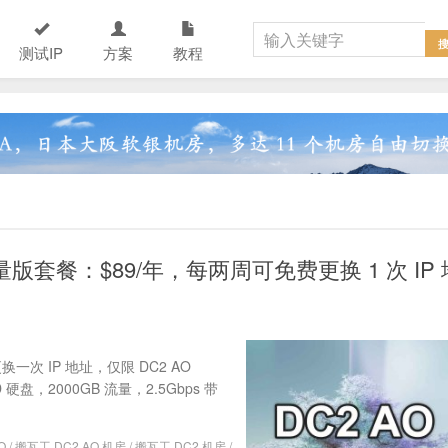
测试IP
方案
教程
限量版套餐：$89/年，每两周可免费更换 1 次 IP 
一次 IP 地址，仅限 DC2 AO
D 硬盘，2000GB 流量，2.5Gbps 带
O
/
搬瓦工 DC2 AO 机房
/
搬瓦工 DC2 机房
/