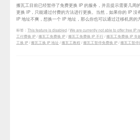
搬瓦工目前已经暂停了免费更换 IP 的服务，并且提示需要几
更换 IP，只能通过付费的方法进行更换。当然，如果你的 IP 
IP 地址不爽，想换一个 IP 地址，那么你也可以通过迁移机房的方法
标签：
This feature is disabled
/
We are currently not able to offer free IP
工付费换 IP
/
搬瓦工免费换 IP
/
搬瓦工免费换 IP 不行
/
搬瓦工免费换 IP 失
工换 IP
/
搬瓦工换 IP 地址
/
搬瓦工教程
/
搬瓦工暂停免费换 IP
/
搬瓦工暂停换