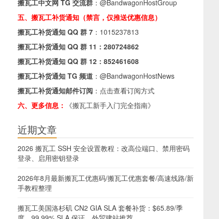
搬瓦工中文网 TG 交流群
：
@BandwagonHostGroup
五、搬瓦工补货通知（禁言，仅推送优惠信息）
搬瓦工补货通知 QQ 群 7
：
1015237813
搬瓦工补货通知 QQ 群 11：
280724862
搬瓦工补货通知 QQ 群 12：
852461608
搬瓦工补货通知 TG 频道
：
@BandwagonHostNews
搬瓦工补货通知邮件订阅
：
点击查看订阅方式
六、更多信息：
《搬瓦工新手入门完全指南》
近期文章
2026 搬瓦工 SSH 安全设置教程：改高位端口、禁用密码
登录、启用密钥登录
2026年8月最新搬瓦工优惠码/搬瓦工优惠套餐/高速线路/新
手教程整理
搬瓦工美国洛杉矶 CN2 GIA SLA 套餐补货：$65.89/季
度，99.99% SLA 保证，外贸建站推荐