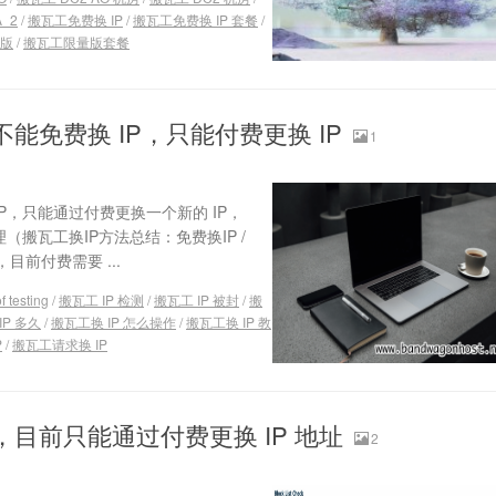
_2
/
搬瓦工免费换 IP
/
搬瓦工免费换 IP 套餐
/
版
/
搬瓦工限量版套餐
不能免费换 IP，只能付费更换 IP
1
P，只能通过付费更换一个新的 IP，
（搬瓦工换IP方法总结：免费换IP /
前付费需要 ...
f testing
/
搬瓦工 IP 检测
/
搬瓦工 IP 被封
/
搬
IP 多久
/
搬瓦工换 IP 怎么操作
/
搬瓦工换 IP 教
P
/
搬瓦工请求换 IP
，目前只能通过付费更换 IP 地址
2