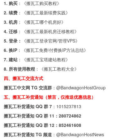
1. 购买
：《
搬瓦工购买教程
》
2. 续费
：《
搬瓦工最新续费实践
》
3. 机房
：《
搬瓦工哪个机房好
》
4. 迁移
：《
搬瓦工最新机房迁移教程
》
5. 登录：
《
搬瓦工登录官网/管理VPS
》
6. 换IP
：《
搬瓦工免费/付费换IP方法总结
》
7. 建站
：《
搬瓦工宝塔建站教程
》
8. 所有使用教程
：《
搬瓦工教程大全
》
四、搬瓦工交流方式
搬瓦工中文网 TG 交流群
：
@BandwagonHostGroup
五、搬瓦工补货通知（禁言，仅推送优惠信息）
搬瓦工补货通知 QQ 群 7
：
1015237813
搬瓦工补货通知 QQ 群 11：
280724862
搬瓦工补货通知 QQ 群 12：
852461608
搬瓦工补货通知 TG 频道
：
@BandwagonHostNews