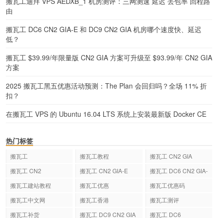
搬瓦工迪拜 VPS AEDXB_1 机房测评：三网测速 延迟 丢包率 回程路
由
搬瓦工 DC6 CN2 GIA-E 和 DC9 CN2 GIA 机房哪个速度快、延迟
低？
搬瓦工 $39.99/年限量版 CN2 GIA 方案可升级至 $93.99/年 CN2 GIA
方案
2025 搬瓦工黑五优惠活动预测：The Plan 会回归吗？全场 11% 折
扣？
在搬瓦工 VPS 的 Ubuntu 16.04 LTS 系统上安装最新版 Docker CE
热门标签
搬瓦工
搬瓦工教程
搬瓦工 CN2 GIA
搬瓦工 CN2
搬瓦工 CN2 GIA-E
搬瓦工 DC6 CN2 GIA-
E
搬瓦工建站教程
搬瓦工优惠
搬瓦工优惠码
搬瓦工中文网
搬瓦工香港
搬瓦工测评
搬瓦工补货
搬瓦工 DC9 CN2 GIA
搬瓦工 DC6