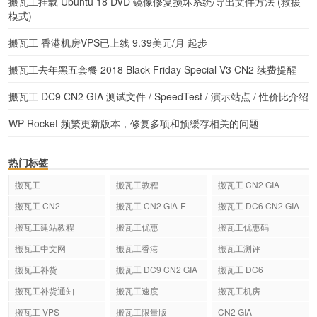
搬瓦工挂载 Ubuntu 18 DVD 镜像修复损坏系统/导出文件方法 (救援
模式)
搬瓦工 香港机房VPS已上线 9.39美元/月 起步
搬瓦工去年黑五套餐 2018 Black Friday Special V3 CN2 续费提醒
搬瓦工 DC9 CN2 GIA 测试文件 / SpeedTest / 演示站点 / 性价比介绍
WP Rocket 频繁更新版本，修复多项和预缓存相关的问题
热门标签
搬瓦工
搬瓦工教程
搬瓦工 CN2 GIA
搬瓦工 CN2
搬瓦工 CN2 GIA-E
搬瓦工 DC6 CN2 GIA-
E
搬瓦工建站教程
搬瓦工优惠
搬瓦工优惠码
搬瓦工中文网
搬瓦工香港
搬瓦工测评
搬瓦工补货
搬瓦工 DC9 CN2 GIA
搬瓦工 DC6
搬瓦工补货通知
搬瓦工速度
搬瓦工机房
搬瓦工 VPS
搬瓦工限量版
CN2 GIA