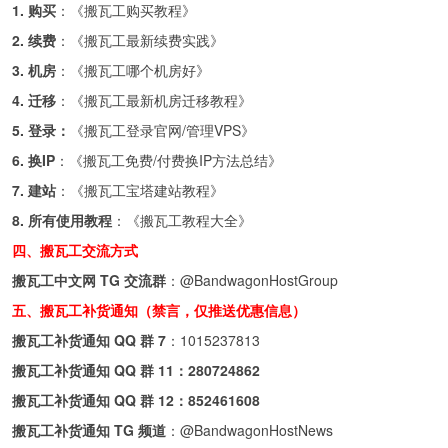
1. 购买
：《
搬瓦工购买教程
》
2. 续费
：《
搬瓦工最新续费实践
》
3. 机房
：《
搬瓦工哪个机房好
》
4. 迁移
：《
搬瓦工最新机房迁移教程
》
5. 登录：
《
搬瓦工登录官网/管理VPS
》
6. 换IP
：《
搬瓦工免费/付费换IP方法总结
》
7. 建站
：《
搬瓦工宝塔建站教程
》
8. 所有使用教程
：《
搬瓦工教程大全
》
四、搬瓦工交流方式
搬瓦工中文网 TG 交流群
：
@BandwagonHostGroup
五、搬瓦工补货通知（禁言，仅推送优惠信息）
搬瓦工补货通知 QQ 群 7
：
1015237813
搬瓦工补货通知 QQ 群 11：
280724862
搬瓦工补货通知 QQ 群 12：
852461608
搬瓦工补货通知 TG 频道
：
@BandwagonHostNews