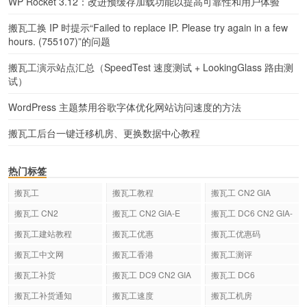
WP Rocket 3.12：改进预缓存加载功能以提高可靠性和用户体验
搬瓦工换 IP 时提示“Failed to replace IP. Please try again in a few
hours. (755107)”的问题
搬瓦工演示站点汇总（SpeedTest 速度测试 + LookingGlass 路由测
试）
WordPress 主题禁用谷歌字体优化网站访问速度的方法
搬瓦工后台一键迁移机房、更换数据中心教程
热门标签
搬瓦工
搬瓦工教程
搬瓦工 CN2 GIA
搬瓦工 CN2
搬瓦工 CN2 GIA-E
搬瓦工 DC6 CN2 GIA-
E
搬瓦工建站教程
搬瓦工优惠
搬瓦工优惠码
搬瓦工中文网
搬瓦工香港
搬瓦工测评
搬瓦工补货
搬瓦工 DC9 CN2 GIA
搬瓦工 DC6
搬瓦工补货通知
搬瓦工速度
搬瓦工机房