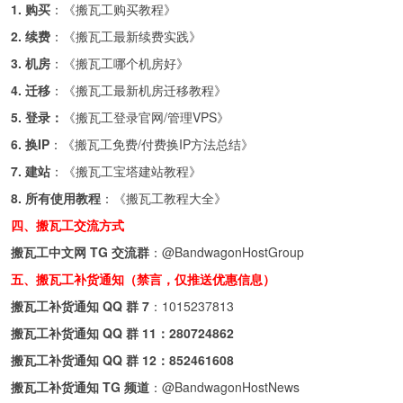
1. 购买
：《
搬瓦工购买教程
》
2. 续费
：《
搬瓦工最新续费实践
》
3. 机房
：《
搬瓦工哪个机房好
》
4. 迁移
：《
搬瓦工最新机房迁移教程
》
5. 登录：
《
搬瓦工登录官网/管理VPS
》
6. 换IP
：《
搬瓦工免费/付费换IP方法总结
》
7. 建站
：《
搬瓦工宝塔建站教程
》
8. 所有使用教程
：《
搬瓦工教程大全
》
四、搬瓦工交流方式
搬瓦工中文网 TG 交流群
：
@BandwagonHostGroup
五、搬瓦工补货通知（禁言，仅推送优惠信息）
搬瓦工补货通知 QQ 群 7
：
1015237813
搬瓦工补货通知 QQ 群 11：
280724862
搬瓦工补货通知 QQ 群 12：
852461608
搬瓦工补货通知 TG 频道
：
@BandwagonHostNews