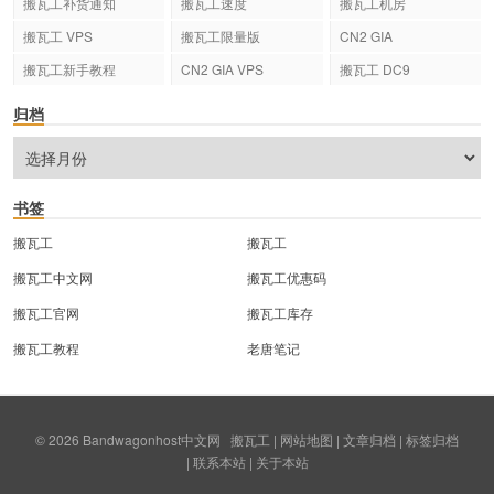
搬瓦工补货通知
搬瓦工速度
搬瓦工机房
搬瓦工 VPS
搬瓦工限量版
CN2 GIA
搬瓦工新手教程
CN2 GIA VPS
搬瓦工 DC9
归档
书签
搬瓦工
搬瓦工
搬瓦工中文网
搬瓦工优惠码
搬瓦工官网
搬瓦工库存
搬瓦工教程
老唐笔记
© 2026
Bandwagonhost中文网
搬瓦工
|
网站地图
|
文章归档
|
标签归档
|
联系本站
|
关于本站