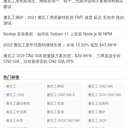
搬瓦工黑色星期五、网络星期一、双十二优惠等促销方案整理和购买
建议
搬瓦工测评：2021 搬瓦工弗里蒙特机房 FMT 速度 延迟 丢包率 路由
测试
Nodejs 安装教程：如何在 Debian 11 上安装 Node.js 和 NPM
2022 搬瓦工新年优惠码继续生效 – 全场 12.22% 低至 $43.88/年
搬瓦工 DC9 CN2 GIA 限量版方案补货，$39.99/年，三网直连全程
CN2 GIA，目前最便宜的 CN2 GIA VPS
热门标签
搬瓦工
搬瓦工教程
搬瓦工 CN2 GIA
搬瓦工 CN2
搬瓦工 CN2 GIA-E
搬瓦工 DC6 CN2 GIA-
E
搬瓦工建站教程
搬瓦工优惠
搬瓦工优惠码
搬瓦工中文网
搬瓦工香港
搬瓦工测评
搬瓦工补货
搬瓦工 DC9 CN2 GIA
搬瓦工 DC6