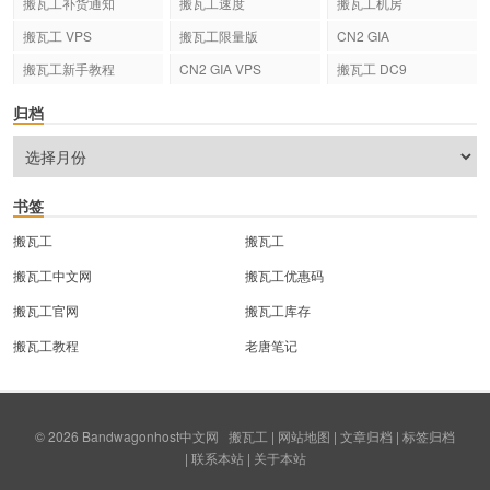
搬瓦工补货通知
搬瓦工速度
搬瓦工机房
搬瓦工 VPS
搬瓦工限量版
CN2 GIA
搬瓦工新手教程
CN2 GIA VPS
搬瓦工 DC9
归档
书签
搬瓦工
搬瓦工
搬瓦工中文网
搬瓦工优惠码
搬瓦工官网
搬瓦工库存
搬瓦工教程
老唐笔记
© 2026
Bandwagonhost中文网
搬瓦工
|
网站地图
|
文章归档
|
标签归档
|
联系本站
|
关于本站