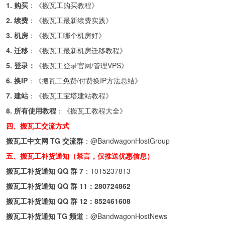
1. 购买
：《
搬瓦工购买教程
》
2. 续费
：《
搬瓦工最新续费实践
》
3. 机房
：《
搬瓦工哪个机房好
》
4. 迁移
：《
搬瓦工最新机房迁移教程
》
5. 登录：
《
搬瓦工登录官网/管理VPS
》
6. 换IP
：《
搬瓦工免费/付费换IP方法总结
》
7. 建站
：《
搬瓦工宝塔建站教程
》
8. 所有使用教程
：《
搬瓦工教程大全
》
四、搬瓦工交流方式
搬瓦工中文网 TG 交流群
：
@BandwagonHostGroup
五、搬瓦工补货通知（禁言，仅推送优惠信息）
搬瓦工补货通知 QQ 群 7
：
1015237813
搬瓦工补货通知 QQ 群 11：
280724862
搬瓦工补货通知 QQ 群 12：
852461608
搬瓦工补货通知 TG 频道
：
@BandwagonHostNews