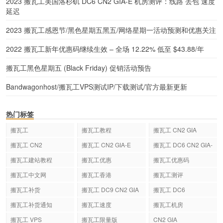
2023 搬瓦工美国洛杉矶 DC6 CN2 GIA-E 机房测评：线路 丢包 速度
延迟
2023 搬瓦工感恩节/黑色星期五黑五/网络星期一活动预测和优惠关注
2022 搬瓦工新年优惠码继续生效 – 全场 12.22% 低至 $43.88/年
搬瓦工黑色星期五 (Black Friday) 促销活动预告
Bandwagonhost/搬瓦工VPS测试IP/下载测试/官方最新更新
热门标签
搬瓦工
搬瓦工教程
搬瓦工 CN2 GIA
搬瓦工 CN2
搬瓦工 CN2 GIA-E
搬瓦工 DC6 CN2 GIA-
E
搬瓦工建站教程
搬瓦工优惠
搬瓦工优惠码
搬瓦工中文网
搬瓦工香港
搬瓦工测评
搬瓦工补货
搬瓦工 DC9 CN2 GIA
搬瓦工 DC6
搬瓦工补货通知
搬瓦工速度
搬瓦工机房
搬瓦工 VPS
搬瓦工限量版
CN2 GIA