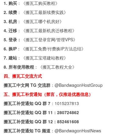
1. 购买
：《
搬瓦工购买教程
》
2. 续费
：《
搬瓦工最新续费实践
》
3. 机房
：《
搬瓦工哪个机房好
》
4. 迁移
：《
搬瓦工最新机房迁移教程
》
5. 登录：
《
搬瓦工登录官网/管理VPS
》
6. 换IP
：《
搬瓦工免费/付费换IP方法总结
》
7. 建站
：《
搬瓦工宝塔建站教程
》
8. 所有使用教程
：《
搬瓦工教程大全
》
四、搬瓦工交流方式
搬瓦工中文网 TG 交流群
：
@BandwagonHostGroup
五、搬瓦工补货通知（禁言，仅推送优惠信息）
搬瓦工补货通知 QQ 群 7
：
1015237813
搬瓦工补货通知 QQ 群 11：
280724862
搬瓦工补货通知 QQ 群 12：
852461608
搬瓦工补货通知 TG 频道
：
@BandwagonHostNews