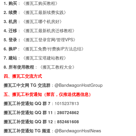
1. 购买
：《
搬瓦工购买教程
》
2. 续费
：《
搬瓦工最新续费实践
》
3. 机房
：《
搬瓦工哪个机房好
》
4. 迁移
：《
搬瓦工最新机房迁移教程
》
5. 登录：
《
搬瓦工登录官网/管理VPS
》
6. 换IP
：《
搬瓦工免费/付费换IP方法总结
》
7. 建站
：《
搬瓦工宝塔建站教程
》
8. 所有使用教程
：《
搬瓦工教程大全
》
四、搬瓦工交流方式
搬瓦工中文网 TG 交流群
：
@BandwagonHostGroup
五、搬瓦工补货通知（禁言，仅推送优惠信息）
搬瓦工补货通知 QQ 群 7
：
1015237813
搬瓦工补货通知 QQ 群 11：
280724862
搬瓦工补货通知 QQ 群 12：
852461608
搬瓦工补货通知 TG 频道
：
@BandwagonHostNews