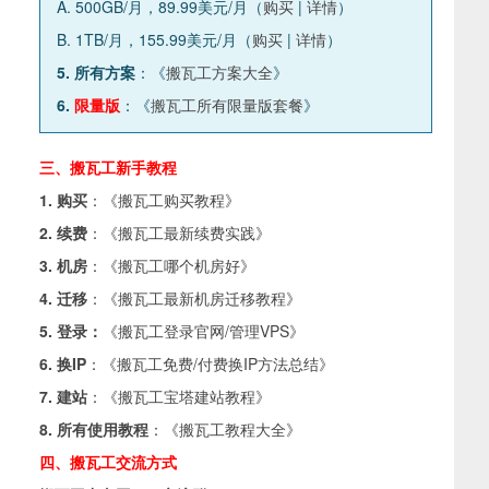
A. 500GB/月，89.99美元/月（
购买
|
详情
）
B. 1TB/月，155.99美元/月（
购买
|
详情
）
5. 所有方案
：《
搬瓦工方案大全
》
6.
限量版
：《
搬瓦工所有限量版套餐
》
三、搬瓦工新手教程
1. 购买
：《
搬瓦工购买教程
》
2. 续费
：《
搬瓦工最新续费实践
》
3. 机房
：《
搬瓦工哪个机房好
》
4. 迁移
：《
搬瓦工最新机房迁移教程
》
5. 登录：
《
搬瓦工登录官网/管理VPS
》
6. 换IP
：《
搬瓦工免费/付费换IP方法总结
》
7. 建站
：《
搬瓦工宝塔建站教程
》
8. 所有使用教程
：《
搬瓦工教程大全
》
四、搬瓦工交流方式