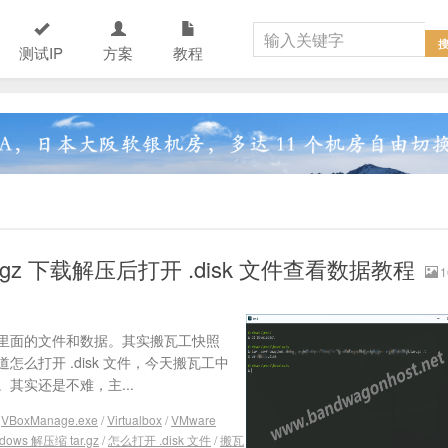
测试IP
方案
教程
gz 下载解压后打开 .disk 文件查看数据教程
1
里面的文件和数据。其实搬瓦工快照
知道怎么打开 .disk 文件，今天搬瓦工中
其实还是不难，主...
/
VBoxManage.exe
/
Virtualbox
/
VMware
dows 解压缩 tar.gz
/
怎么打开 .disk 文件
/
搬瓦