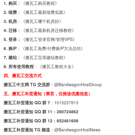
1. 购买
：《
搬瓦工购买教程
》
2. 续费
：《
搬瓦工最新续费实践
》
3. 机房
：《
搬瓦工哪个机房好
》
4. 迁移
：《
搬瓦工最新机房迁移教程
》
5. 登录：
《
搬瓦工登录官网/管理VPS
》
6. 换IP
：《
搬瓦工免费/付费换IP方法总结
》
7. 建站
：《
搬瓦工宝塔建站教程
》
8. 所有使用教程
：《
搬瓦工教程大全
》
四、搬瓦工交流方式
搬瓦工中文网 TG 交流群
：
@BandwagonHostGroup
五、搬瓦工补货通知（禁言，仅推送优惠信息）
搬瓦工补货通知 QQ 群 7
：
1015237813
搬瓦工补货通知 QQ 群 11：
280724862
搬瓦工补货通知 QQ 群 12：
852461608
搬瓦工补货通知 TG 频道
：
@BandwagonHostNews