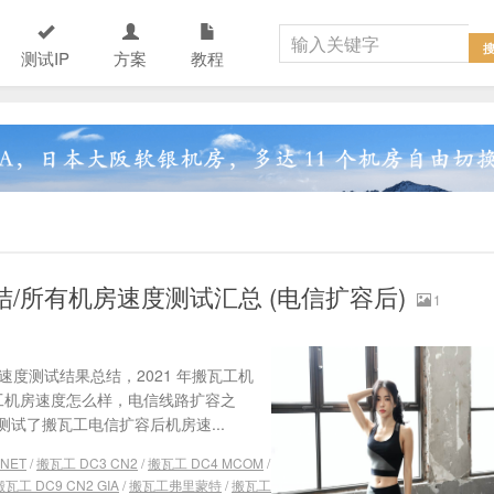
测试IP
方案
教程
结/所有机房速度测试汇总 (电信扩容后)
1
房速度测试结果总结，2021 年搬瓦工机
瓦工机房速度怎么样，电信线路扩容之
试了搬瓦工电信扩容后机房速...
NET
/
搬瓦工 DC3 CN2
/
搬瓦工 DC4 MCOM
/
搬瓦工 DC9 CN2 GIA
/
搬瓦工弗里蒙特
/
搬瓦工