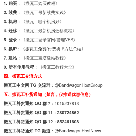
1. 购买
：《
搬瓦工购买教程
》
2. 续费
：《
搬瓦工最新续费实践
》
3. 机房
：《
搬瓦工哪个机房好
》
4. 迁移
：《
搬瓦工最新机房迁移教程
》
5. 登录：
《
搬瓦工登录官网/管理VPS
》
6. 换IP
：《
搬瓦工免费/付费换IP方法总结
》
7. 建站
：《
搬瓦工宝塔建站教程
》
8. 所有使用教程
：《
搬瓦工教程大全
》
四、搬瓦工交流方式
搬瓦工中文网 TG 交流群
：
@BandwagonHostGroup
五、搬瓦工补货通知（禁言，仅推送优惠信息）
搬瓦工补货通知 QQ 群 7
：
1015237813
搬瓦工补货通知 QQ 群 11：
280724862
搬瓦工补货通知 QQ 群 12：
852461608
搬瓦工补货通知 TG 频道
：
@BandwagonHostNews