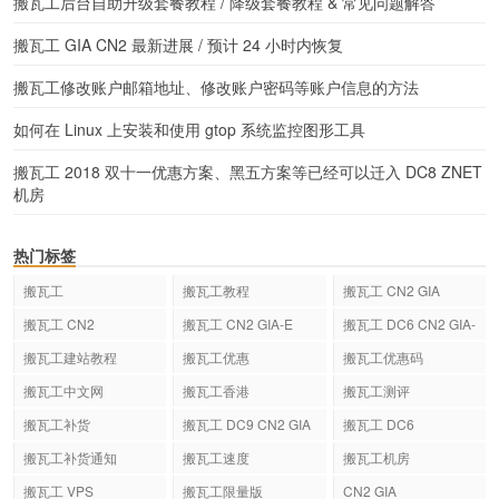
搬瓦工后台自助升级套餐教程 / 降级套餐教程 & 常见问题解答
搬瓦工 GIA CN2 最新进展 / 预计 24 小时内恢复
搬瓦工修改账户邮箱地址、修改账户密码等账户信息的方法
如何在 Linux 上安装和使用 gtop 系统监控图形工具
搬瓦工 2018 双十一优惠方案、黑五方案等已经可以迁入 DC8 ZNET
机房
热门标签
搬瓦工
搬瓦工教程
搬瓦工 CN2 GIA
搬瓦工 CN2
搬瓦工 CN2 GIA-E
搬瓦工 DC6 CN2 GIA-
E
搬瓦工建站教程
搬瓦工优惠
搬瓦工优惠码
搬瓦工中文网
搬瓦工香港
搬瓦工测评
搬瓦工补货
搬瓦工 DC9 CN2 GIA
搬瓦工 DC6
搬瓦工补货通知
搬瓦工速度
搬瓦工机房
搬瓦工 VPS
搬瓦工限量版
CN2 GIA