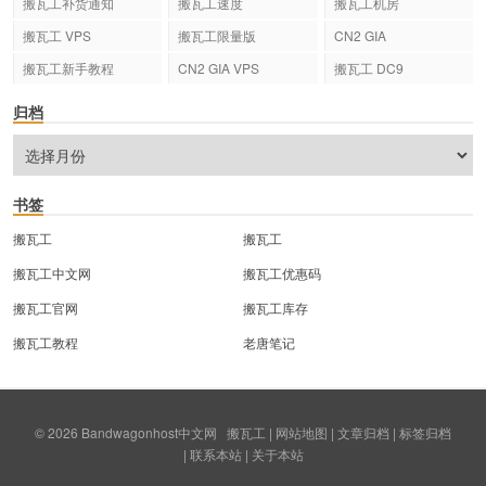
搬瓦工补货通知
搬瓦工速度
搬瓦工机房
搬瓦工 VPS
搬瓦工限量版
CN2 GIA
搬瓦工新手教程
CN2 GIA VPS
搬瓦工 DC9
归档
书签
搬瓦工
搬瓦工
搬瓦工中文网
搬瓦工优惠码
搬瓦工官网
搬瓦工库存
搬瓦工教程
老唐笔记
© 2026
Bandwagonhost中文网
搬瓦工
|
网站地图
|
文章归档
|
标签归档
|
联系本站
|
关于本站