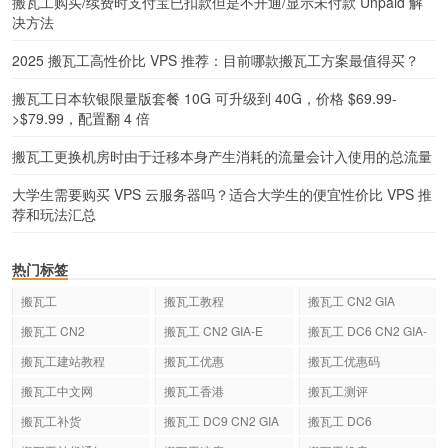
搬瓦工购买/续费时支付宝已扣款但是不开通/显示未付款 Unpaid 解
决方法
2025 搬瓦工高性价比 VPS 推荐：目前哪款搬瓦工方案最值得买？
搬瓦工日本软银限量版套餐 10G 可升级到 40G，价格 $69.99-
>$79.99，配置翻 4 倍
搬瓦工更换机房时由于迁移本身产生消耗的流量会计入使用的总流量
大学生需要购买 VPS 云服务器吗？适合大学生的便宜性价比 VPS 推
荐和玩法汇总
热门标签
搬瓦工
搬瓦工教程
搬瓦工 CN2 GIA
搬瓦工 CN2
搬瓦工 CN2 GIA-E
搬瓦工 DC6 CN2 GIA-
E
搬瓦工建站教程
搬瓦工优惠
搬瓦工优惠码
搬瓦工中文网
搬瓦工香港
搬瓦工测评
搬瓦工补货
搬瓦工 DC9 CN2 GIA
搬瓦工 DC6