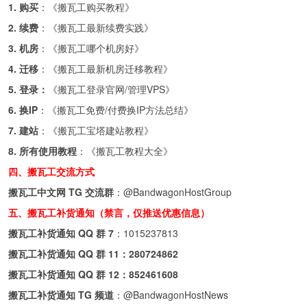
1. 购买
：《
搬瓦工购买教程
》
2. 续费
：《
搬瓦工最新续费实践
》
3. 机房
：《
搬瓦工哪个机房好
》
4. 迁移
：《
搬瓦工最新机房迁移教程
》
5. 登录：
《
搬瓦工登录官网/管理VPS
》
6. 换IP
：《
搬瓦工免费/付费换IP方法总结
》
7. 建站
：《
搬瓦工宝塔建站教程
》
8. 所有使用教程
：《
搬瓦工教程大全
》
四、搬瓦工交流方式
搬瓦工中文网 TG 交流群
：
@BandwagonHostGroup
五、搬瓦工补货通知（禁言，仅推送优惠信息）
搬瓦工补货通知 QQ 群 7
：
1015237813
搬瓦工补货通知 QQ 群 11：
280724862
搬瓦工补货通知 QQ 群 12：
852461608
搬瓦工补货通知 TG 频道
：
@BandwagonHostNews