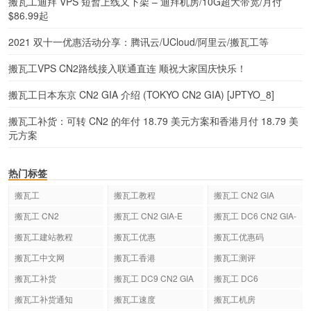
搬瓦工迪拜 VPS 短暂上线又下架 – 迪拜机房/10G超大带宽/月付
$86.99起
2021 双十一优惠活动分享：腾讯云/UCloud/阿里云/搬瓦工等
搬瓦工VPS CN2路线接入联通直连 顺祝大家国庆快乐！
搬瓦工日本东京 CN2 GIA 介绍 (TOKYO CN2 GIA) [JPTYO_8]
搬瓦工补货：可转 CN2 的年付 18.79 美元方案和香港月付 18.79 美
元方案
热门标签
搬瓦工
搬瓦工教程
搬瓦工 CN2 GIA
搬瓦工 CN2
搬瓦工 CN2 GIA-E
搬瓦工 DC6 CN2 GIA-
E
搬瓦工建站教程
搬瓦工优惠
搬瓦工优惠码
搬瓦工中文网
搬瓦工香港
搬瓦工测评
搬瓦工补货
搬瓦工 DC9 CN2 GIA
搬瓦工 DC6
搬瓦工补货通知
搬瓦工速度
搬瓦工机房