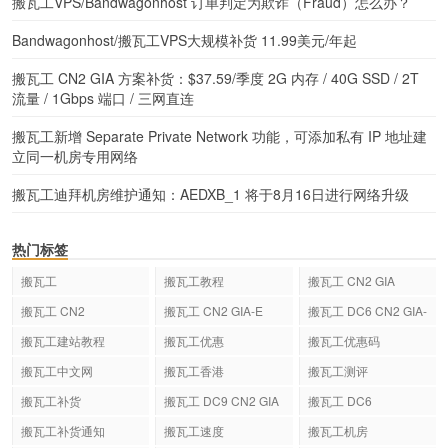
搬瓦工VPS/Bandwagonhost 订单判定为欺诈（Fraud）怎么办？
Bandwagonhost/搬瓦工VPS大规模补货 11.99美元/年起
搬瓦工 CN2 GIA 方案补货：$37.59/季度 2G 内存 / 40G SSD / 2T
流量 / 1Gbps 端口 / 三网直连
搬瓦工新增 Separate Private Network 功能，可添加私有 IP 地址建
立同一机房专用网络
搬瓦工迪拜机房维护通知：AEDXB_1 将于8月16日进行网络升级
热门标签
搬瓦工
搬瓦工教程
搬瓦工 CN2 GIA
搬瓦工 CN2
搬瓦工 CN2 GIA-E
搬瓦工 DC6 CN2 GIA-
E
搬瓦工建站教程
搬瓦工优惠
搬瓦工优惠码
搬瓦工中文网
搬瓦工香港
搬瓦工测评
搬瓦工补货
搬瓦工 DC9 CN2 GIA
搬瓦工 DC6
搬瓦工补货通知
搬瓦工速度
搬瓦工机房