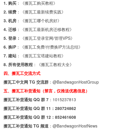
1. 购买
：《
搬瓦工购买教程
》
2. 续费
：《
搬瓦工最新续费实践
》
3. 机房
：《
搬瓦工哪个机房好
》
4. 迁移
：《
搬瓦工最新机房迁移教程
》
5. 登录：
《
搬瓦工登录官网/管理VPS
》
6. 换IP
：《
搬瓦工免费/付费换IP方法总结
》
7. 建站
：《
搬瓦工宝塔建站教程
》
8. 所有使用教程
：《
搬瓦工教程大全
》
四、搬瓦工交流方式
搬瓦工中文网 TG 交流群
：
@BandwagonHostGroup
五、搬瓦工补货通知（禁言，仅推送优惠信息）
搬瓦工补货通知 QQ 群 7
：
1015237813
搬瓦工补货通知 QQ 群 11：
280724862
搬瓦工补货通知 QQ 群 12：
852461608
搬瓦工补货通知 TG 频道
：
@BandwagonHostNews