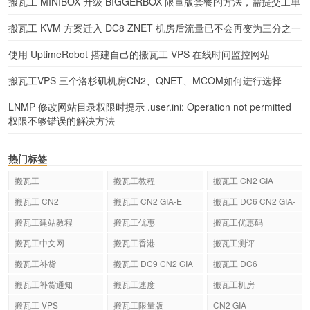
搬瓦工 MINIBOX 升级 BIGGERBOX 限量版套餐的方法，需提交工单
搬瓦工 KVM 方案迁入 DC8 ZNET 机房后流量已不会再变为三分之一
使用 UptimeRobot 搭建自己的搬瓦工 VPS 在线时间监控网站
搬瓦工VPS 三个洛杉矶机房CN2、QNET、MCOM如何进行选择
LNMP 修改网站目录权限时提示 .user.ini: Operation not permitted
权限不够错误的解决方法
热门标签
搬瓦工
搬瓦工教程
搬瓦工 CN2 GIA
搬瓦工 CN2
搬瓦工 CN2 GIA-E
搬瓦工 DC6 CN2 GIA-
E
搬瓦工建站教程
搬瓦工优惠
搬瓦工优惠码
搬瓦工中文网
搬瓦工香港
搬瓦工测评
搬瓦工补货
搬瓦工 DC9 CN2 GIA
搬瓦工 DC6
搬瓦工补货通知
搬瓦工速度
搬瓦工机房
搬瓦工 VPS
搬瓦工限量版
CN2 GIA