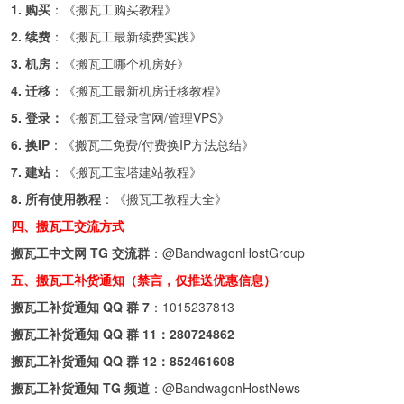
1. 购买
：《
搬瓦工购买教程
》
2. 续费
：《
搬瓦工最新续费实践
》
3. 机房
：《
搬瓦工哪个机房好
》
4. 迁移
：《
搬瓦工最新机房迁移教程
》
5. 登录：
《
搬瓦工登录官网/管理VPS
》
6. 换IP
：《
搬瓦工免费/付费换IP方法总结
》
7. 建站
：《
搬瓦工宝塔建站教程
》
8. 所有使用教程
：《
搬瓦工教程大全
》
四、搬瓦工交流方式
搬瓦工中文网 TG 交流群
：
@BandwagonHostGroup
五、搬瓦工补货通知（禁言，仅推送优惠信息）
搬瓦工补货通知 QQ 群 7
：
1015237813
搬瓦工补货通知 QQ 群 11：
280724862
搬瓦工补货通知 QQ 群 12：
852461608
搬瓦工补货通知 TG 频道
：
@BandwagonHostNews