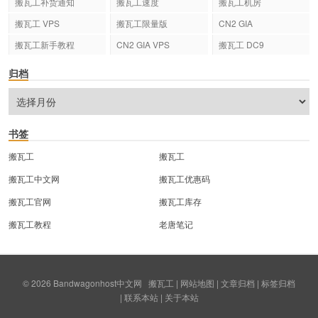
搬瓦工补货通知
搬瓦工速度
搬瓦工机房
搬瓦工 VPS
搬瓦工限量版
CN2 GIA
搬瓦工新手教程
CN2 GIA VPS
搬瓦工 DC9
归档
书签
搬瓦工
搬瓦工
搬瓦工中文网
搬瓦工优惠码
搬瓦工官网
搬瓦工库存
搬瓦工教程
老唐笔记
© 2026
Bandwagonhost中文网
搬瓦工
|
网站地图
|
文章归档
|
标签归档
|
联系本站
|
关于本站