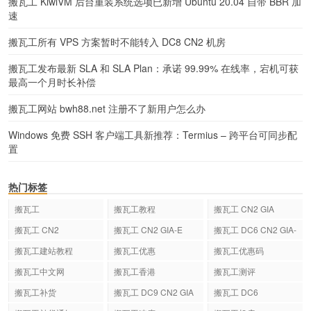
搬瓦工 KiwiVM 后台重装系统选项已新增 Ubuntu 20.04 自带 BBR 加
速
搬瓦工所有 VPS 方案暂时不能转入 DC8 CN2 机房
搬瓦工发布最新 SLA 和 SLA Plan：承诺 99.99% 在线率，宕机可获
最高一个月时长补偿
搬瓦工网站 bwh88.net 注册不了新用户怎么办
Windows 免费 SSH 客户端工具新推荐：Termius – 跨平台可同步配
置
热门标签
搬瓦工
搬瓦工教程
搬瓦工 CN2 GIA
搬瓦工 CN2
搬瓦工 CN2 GIA-E
搬瓦工 DC6 CN2 GIA-
E
搬瓦工建站教程
搬瓦工优惠
搬瓦工优惠码
搬瓦工中文网
搬瓦工香港
搬瓦工测评
搬瓦工补货
搬瓦工 DC9 CN2 GIA
搬瓦工 DC6