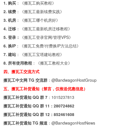
1. 购买
：《
搬瓦工购买教程
》
2. 续费
：《
搬瓦工最新续费实践
》
3. 机房
：《
搬瓦工哪个机房好
》
4. 迁移
：《
搬瓦工最新机房迁移教程
》
5. 登录：
《
搬瓦工登录官网/管理VPS
》
6. 换IP
：《
搬瓦工免费/付费换IP方法总结
》
7. 建站
：《
搬瓦工宝塔建站教程
》
8. 所有使用教程
：《
搬瓦工教程大全
》
四、搬瓦工交流方式
搬瓦工中文网 TG 交流群
：
@BandwagonHostGroup
五、搬瓦工补货通知（禁言，仅推送优惠信息）
搬瓦工补货通知 QQ 群 7
：
1015237813
搬瓦工补货通知 QQ 群 11：
280724862
搬瓦工补货通知 QQ 群 12：
852461608
搬瓦工补货通知 TG 频道
：
@BandwagonHostNews