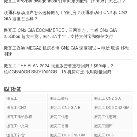
搬瓦工VPS/Bandwagonhost 订单判定为欺诈（Fraud）怎么办？
联通和移动用户怎么选择搬瓦工的机房？联通移动用 CN2 和 CN2
GIA 速度怎么样？
搬瓦工 CN2 GIA ECOMMERCE，三网直连，全程 CN2 GIA，
2.5Gbps 超大带宽，$61.87/半年，支持支付宝和微信支付
搬瓦工香港 MEGA2 机房香港 CN2 GIA 速度测试 – 电信 联通 移动
测速
搬瓦工 THE PLAN 2024 限量版套餐重磅回归！$99/年，2
核/2GB/40GB SSD/1000GB，18 机房可选
限时限量回归
热门标签
搬瓦工
搬瓦工教程
搬瓦工 CN2 GIA
搬瓦工 CN2
搬瓦工 CN2 GIA-E
搬瓦工 DC6 CN2 GIA-
E
搬瓦工建站教程
搬瓦工优惠
搬瓦工优惠码
搬瓦工中文网
搬瓦工香港
搬瓦工测评
搬瓦工补货
搬瓦工 DC9 CN2 GIA
搬瓦工 DC6