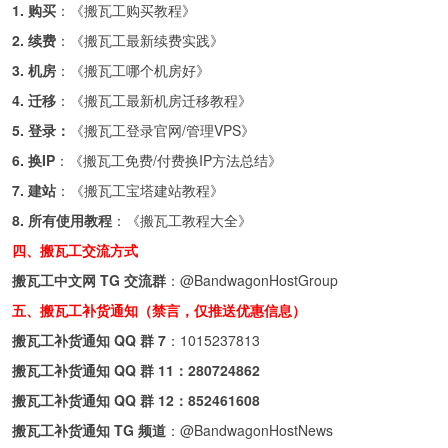
1. 购买
：《
搬瓦工购买教程
》
2. 续费
：《
搬瓦工最新续费实践
》
3. 机房
：《
搬瓦工哪个机房好
》
4. 迁移
：《
搬瓦工最新机房迁移教程
》
5. 登录：
《
搬瓦工登录官网/管理VPS
》
6. 换IP
：《
搬瓦工免费/付费换IP方法总结
》
7. 建站
：《
搬瓦工宝塔建站教程
》
8. 所有使用教程
：《
搬瓦工教程大全
》
四、搬瓦工交流方式
搬瓦工中文网 TG 交流群
：
@BandwagonHostGroup
五、搬瓦工补货通知（禁言，仅推送优惠信息）
搬瓦工补货通知 QQ 群 7
：
1015237813
搬瓦工补货通知 QQ 群 11：
280724862
搬瓦工补货通知 QQ 群 12：
852461608
搬瓦工补货通知 TG 频道
：
@BandwagonHostNews