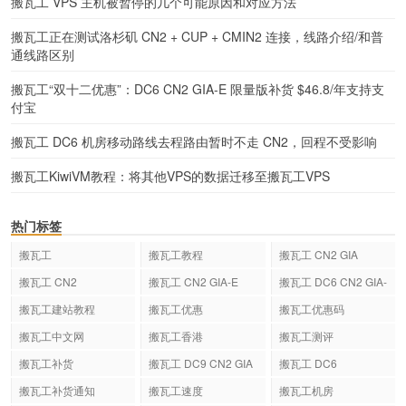
搬瓦工 VPS 主机被暂停的几个可能原因和对应方法
搬瓦工正在测试洛杉矶 CN2 + CUP + CMIN2 连接，线路介绍/和普
通线路区别
搬瓦工“双十二优惠”：DC6 CN2 GIA-E 限量版补货 $46.8/年支持支
付宝
搬瓦工 DC6 机房移动路线去程路由暂时不走 CN2，回程不受影响
搬瓦工KiwiVM教程：将其他VPS的数据迁移至搬瓦工VPS
热门标签
搬瓦工
搬瓦工教程
搬瓦工 CN2 GIA
搬瓦工 CN2
搬瓦工 CN2 GIA-E
搬瓦工 DC6 CN2 GIA-
E
搬瓦工建站教程
搬瓦工优惠
搬瓦工优惠码
搬瓦工中文网
搬瓦工香港
搬瓦工测评
搬瓦工补货
搬瓦工 DC9 CN2 GIA
搬瓦工 DC6
搬瓦工补货通知
搬瓦工速度
搬瓦工机房