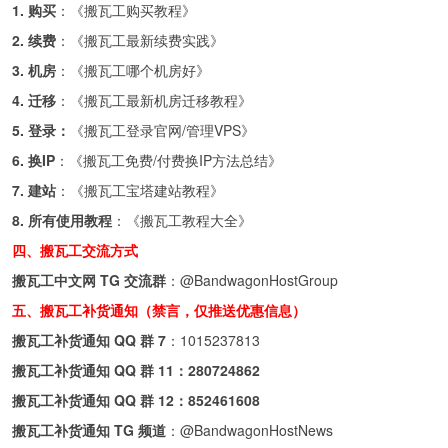
1. 购买
：《
搬瓦工购买教程
》
2. 续费
：《
搬瓦工最新续费实践
》
3. 机房
：《
搬瓦工哪个机房好
》
4. 迁移
：《
搬瓦工最新机房迁移教程
》
5. 登录：
《
搬瓦工登录官网/管理VPS
》
6. 换IP
：《
搬瓦工免费/付费换IP方法总结
》
7. 建站
：《
搬瓦工宝塔建站教程
》
8. 所有使用教程
：《
搬瓦工教程大全
》
四、搬瓦工交流方式
搬瓦工中文网 TG 交流群
：
@BandwagonHostGroup
五、搬瓦工补货通知（禁言，仅推送优惠信息）
搬瓦工补货通知 QQ 群 7
：
1015237813
搬瓦工补货通知 QQ 群 11：
280724862
搬瓦工补货通知 QQ 群 12：
852461608
搬瓦工补货通知 TG 频道
：
@BandwagonHostNews