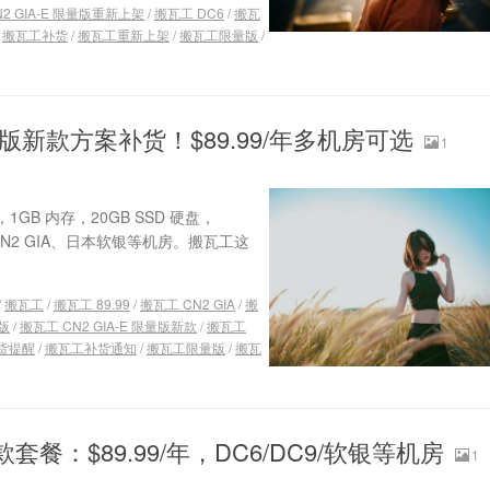
2 GIA-E 限量版重新上架
/
搬瓦工 DC6
/
搬瓦
/
搬瓦工补货
/
搬瓦工重新上架
/
搬瓦工限量版
/
 限量版新款方案补货！$89.99/年多机房可选
1
，1GB 内存，20GB SSD 硬盘，
C9 CN2 GIA、日本软银等机房。搬瓦工这
/
搬瓦工
/
搬瓦工 89.99
/
搬瓦工 CN2 GIA
/
搬
量版
/
搬瓦工 CN2 GIA-E 限量版新款
/
搬瓦工
货提醒
/
搬瓦工补货通知
/
搬瓦工限量版
/
搬瓦
款套餐：$89.99/年，DC6/DC9/软银等机房
1