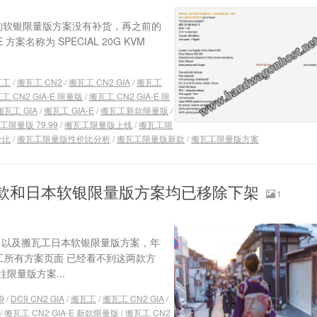
之前的软银限量版方案没有补货，再之前的
方案名称为 SPECIAL 20G KVM
瓦工
/
搬瓦工 CN2
/
搬瓦工 CN2 GIA
/
搬瓦工
工 CN2 GIA-E 限量版
/
搬瓦工 CN2 GIA-E 限
搬瓦工 GIA
/
搬瓦工 GIA-E
/
搬瓦工新款限量版
/
工限量版 79.99
/
搬瓦工限量版上线
/
搬瓦工限
价比
/
搬瓦工限量版性价比分析
/
搬瓦工限量版新款
/
搬瓦工限量版方案
量版新款和日本软银限量版方案均已移除下架
1
9.99，以及搬瓦工日本软银限量版方案，年
瓦工所有方案页面 已经看不到这两款方
量版方案...
9
/
DC9 CN2 GIA
/
搬瓦工
/
搬瓦工 CN2 GIA
/
/
搬瓦工 CN2 GIA-E 新款限量版
/
搬瓦工 CN2