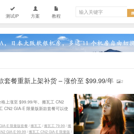
测试IP
方案
教程
新款套餐重新上架补货 – 涨价至 $99.99/年
2
上涨至 $99.99/年。搬瓦工 CN2
CN2 GIA-E 限量版新款套餐可以使
 GIA-E 限量版套餐
/
搬瓦工
/
搬瓦工 79.99
/
搬
2 GIA-E 99.99
/
搬瓦工 CN2 GIA-E 限量版
/