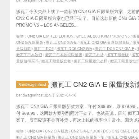
搬瓦工今天突然上线了一款新的 CN2 GIA-E 限量版方案，
CN2 GIA-E 限量版方案也已经下架了。目前这款新的 CN2 GIA-E 
PROMO V5 – LOS ANGELES...
标签：
CN2 GIA LIMITED EDITION
/
SPECIAL 20G KVM PROMO V5
/
搬
CN2 GIA 限量版
/
搬瓦工 CN2 GIA-E
/
搬瓦工 CN2 GIA-E 新款限量版
/
搬瓦
量版新款
/
搬瓦工 DC6
/
搬瓦工 DC6 CN2 GIA
/
搬瓦工 DC6 CN2 GIA-E
/
搬瓦工日本软银
/
搬瓦工日本软银限量版
/
搬瓦工补货
/
搬瓦工限量版
/
搬瓦
量版值得买吗
/
搬瓦工限量版套餐
/
搬瓦工限量版怎么样
/
搬瓦工限量版性
搬瓦工 CN2 GIA-E 限
Bandwagonhost
bandwagonhost 发布于 2021-04-16
搬瓦工 CN2 GIA-E 限量版新款方案，年付 $89.99，原 $7
付 $69.99，这两款方案刚刚同时下架了。也就是说，目前 搬
案了。后面应该不会再补货，再次上线的概率也非常小。因为以往限
标签：
CN2 GIA
/
CN2 GIA 机房
/
CN2 GIA-E
/
DC6
/
DC6 CN2 GIA-E
/
DC
搬瓦工 CN2 GIA 限量版
/
搬瓦工 CN2 GIA 限量版下架
/
搬瓦工 CN2 GIA-E