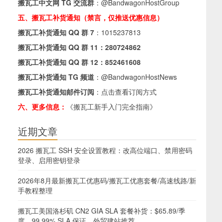
搬瓦工中文网 TG 交流群
：
@BandwagonHostGroup
五、搬瓦工补货通知（禁言，仅推送优惠信息）
搬瓦工补货通知 QQ 群 7
：
1015237813
搬瓦工补货通知 QQ 群 11：
280724862
搬瓦工补货通知 QQ 群 12：
852461608
搬瓦工补货通知 TG 频道
：
@BandwagonHostNews
搬瓦工补货通知邮件订阅
：
点击查看订阅方式
六、更多信息：
《搬瓦工新手入门完全指南》
近期文章
2026 搬瓦工 SSH 安全设置教程：改高位端口、禁用密码
登录、启用密钥登录
2026年8月最新搬瓦工优惠码/搬瓦工优惠套餐/高速线路/新
手教程整理
搬瓦工美国洛杉矶 CN2 GIA SLA 套餐补货：$65.89/季
度，99.99% SLA 保证，外贸建站推荐