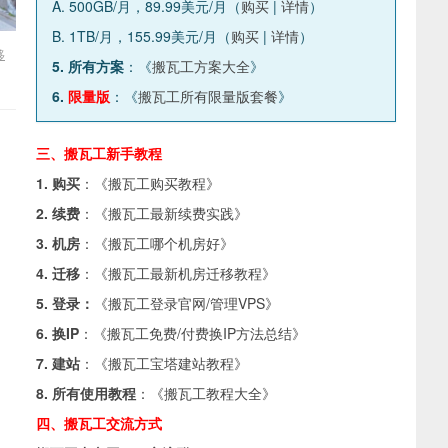
A. 500GB/月，89.99美元/月（
购买
|
详情
）
B. 1TB/月，155.99美元/月（
购买
|
详情
）
移
5. 所有方案
：《
搬瓦工方案大全
》
6.
限量版
：《
搬瓦工所有限量版套餐
》
三、搬瓦工新手教程
1. 购买
：《
搬瓦工购买教程
》
2. 续费
：《
搬瓦工最新续费实践
》
3. 机房
：《
搬瓦工哪个机房好
》
4. 迁移
：《
搬瓦工最新机房迁移教程
》
5. 登录：
《
搬瓦工登录官网/管理VPS
》
6. 换IP
：《
搬瓦工免费/付费换IP方法总结
》
7. 建站
：《
搬瓦工宝塔建站教程
》
8. 所有使用教程
：《
搬瓦工教程大全
》
四、搬瓦工交流方式