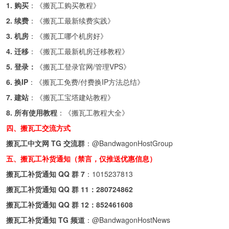
1. 购买
：《
搬瓦工购买教程
》
2. 续费
：《
搬瓦工最新续费实践
》
3. 机房
：《
搬瓦工哪个机房好
》
4. 迁移
：《
搬瓦工最新机房迁移教程
》
5. 登录：
《
搬瓦工登录官网/管理VPS
》
6. 换IP
：《
搬瓦工免费/付费换IP方法总结
》
7. 建站
：《
搬瓦工宝塔建站教程
》
8. 所有使用教程
：《
搬瓦工教程大全
》
四、搬瓦工交流方式
搬瓦工中文网 TG 交流群
：
@BandwagonHostGroup
五、搬瓦工补货通知（禁言，仅推送优惠信息）
搬瓦工补货通知 QQ 群 7
：
1015237813
搬瓦工补货通知 QQ 群 11：
280724862
搬瓦工补货通知 QQ 群 12：
852461608
搬瓦工补货通知 TG 频道
：
@BandwagonHostNews