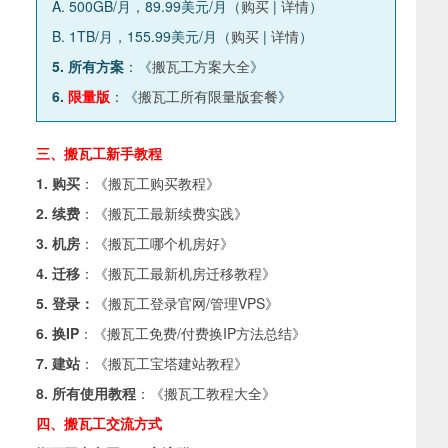
A. 500GB/月，89.99美元/月（
购买
|
详情
）
B. 1TB/月，155.99美元/月（
购买
|
详情
）
5. 所有方案
：《
搬瓦工方案大全
》
6.
限量版
：《
搬瓦工所有限量版套餐
》
三、搬瓦工新手教程
1. 购买
：《
搬瓦工购买教程
》
2. 续费
：《
搬瓦工最新续费实践
》
3. 机房
：《
搬瓦工哪个机房好
》
4. 迁移
：《
搬瓦工最新机房迁移教程
》
5. 登录：
《
搬瓦工登录官网/管理VPS
》
6. 换IP
：《
搬瓦工免费/付费换IP方法总结
》
7. 建站
：《
搬瓦工宝塔建站教程
》
8. 所有使用教程
：《
搬瓦工教程大全
》
四、搬瓦工交流方式