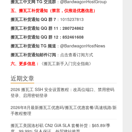
搬瓦工中文网 TG 交流群
：
@BandwagonHostGroup
五、搬瓦工补货通知（禁言，仅推送优惠信息）
搬瓦工补货通知 QQ 群 7
：
1015237813
搬瓦工补货通知 QQ 群 11：
280724862
搬瓦工补货通知 QQ 群 12：
852461608
搬瓦工补货通知 TG 频道
：
@BandwagonHostNews
搬瓦工补货通知邮件订阅
：
点击查看订阅方式
六、更多信息：
《搬瓦工新手入门完全指南》
近期文章
2026 搬瓦工 SSH 安全设置教程：改高位端口、禁用密码
登录、启用密钥登录
2026年8月最新搬瓦工优惠码/搬瓦工优惠套餐/高速线路/新
手教程整理
搬瓦工美国洛杉矶 CN2 GIA SLA 套餐补货：$65.89/季
度，99.99% SLA 保证，外贸建站推荐